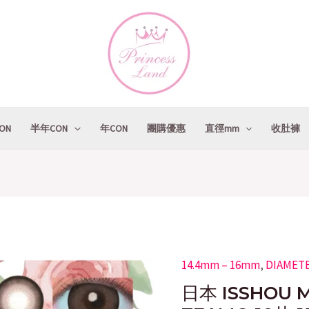
ON
半年CON
年CON
團購優惠
直徑mm
收肚褲
14.4mm – 16mm
Original
,
DIAMET
日
price
p
本
日本 ISSHOU M
was:
i
ISSHOU