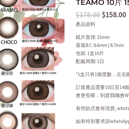
TEAMO 10片 
$178.00.
MOTECON
$
178.00
$
158.00
|
LOVEIL
產品資料
|
鏡片直徑: 15mm
TEAMO
基弧B.C: 8.6mm | 8.7mm
10
包裝: 1盒10片
片
配戴周期: 1日
15mm
quantity
*1盒只有1個度數，左右
訂貨產品需要10日至1
會更長喔，到貨我哋會Wh
有些款式會有現貨, whatsA
如有特別要求請whatsApp 5