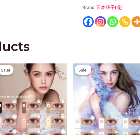
Brand:
日本牌子(混)
ducts
Original
Current
Original
Current
Sale!
Sale!
Sale!
Sale!
price
price
price
price
was:
is:
was:
is:
$158.00.
$100.00.
$158.00.
$100.00.