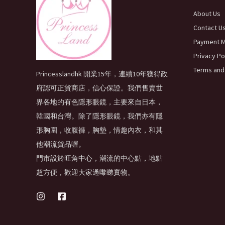
About Us
Contact U
Payment 
Privacy Po
Terms and
Princesslandhk 開業15年，連續10年獲得政
府認可正貨商店，信心保證。我們售賣世
界各地的有色隱形眼鏡，主要來自日本，
韓國和台灣。除了隱形眼鏡，我們亦有隱
形胸圍，收腹褲，胸墊，情趣內衣，和其
他潮流貨品喔。
門市設於旺角中心，潮流的中心點，地點
超方便，歡迎大家過嚟睇實物。