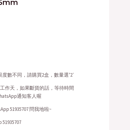
15mm
$158.00.
眼度數不同，請購買2盒，數量選’2′
4個工作天，如果斷貨的話，等待時間
atsApp通知客人喔
pp 51935707 問我地啦~
1935707