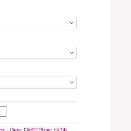
T
mm – 16mm
,
DIAMETER mm
,
日CON