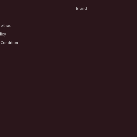
Brand
s
Method
licy
 Condition