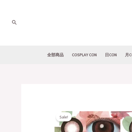
Skip
to
content
Search
全部商品
COSPLAY CON
日CON
月C
Sale!