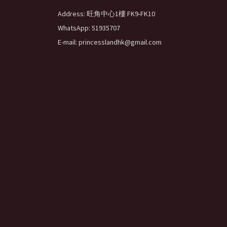
Address: 旺角中心1樓 FK9-FK10
WhatsApp: 51935707
E-mail: princesslandhk@gmail.com