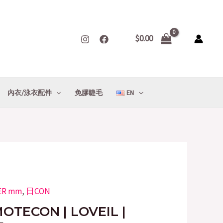
$
0.00
內衣/泳衣配件
免膠睫毛
EN
ER mm
Current
,
日CON
rice
OTECON | LOVEIL |
s: