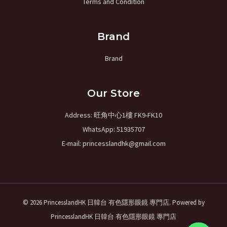
Terms and Condition
Brand
Brand
Our Store
Address: 旺角中心1樓 FK9-FK10
WhatsApp: 51935707
E-mail: princesslandhk@gmail.com
© 2026 PrincesslandHK ​日韓台 有色隱形眼鏡 專門店. Powered by
PrincesslandHK ​日韓台 有色隱形眼鏡 專門店