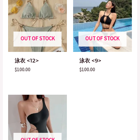
OUT OF STOCK
OUT OF STOCK
泳衣 <12>
泳衣 <9>
$
100.00
$
100.00
OUT OF STOCK