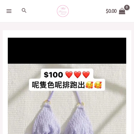
Skip
MAIN
Search
$
0.00
to
MENU
content
泳
衣
quantity