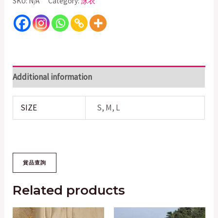
SKU:
N/A
Category:
泳衣
Additional information
SIZE
S, M, L
Related products