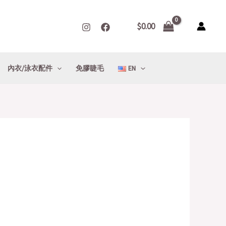
$
0.00
內衣/泳衣配件
免膠睫毛
EN