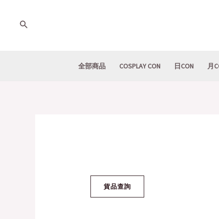
Skip
to
Search
content
全部商品
COSPLAY CON
日CON
月C