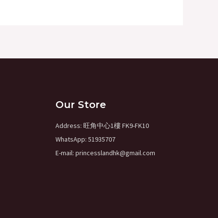
Our Store
Address: 旺角中心1樓 FK9-FK10
WhatsApp: 51935707
E-mail: princesslandhk@gmail.com