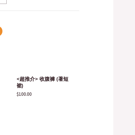
<超推介> 收腹褲 (著短
裙)
$
100.00