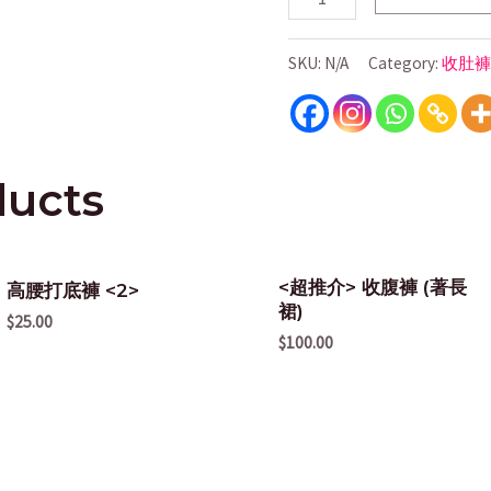
SKU:
N/A
Category:
收肚褲
ducts
<超推介> 收腹褲 (著長
高腰打底褲 <2>
裙)
$
25.00
$
100.00