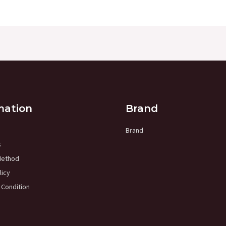
mation
Brand
Brand
s
Method
licy
 Condition