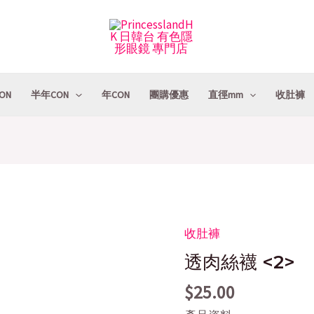
ON
半年CON
年CON
團購優惠
直徑mm
收肚褲
收肚褲
透
肉
透肉絲襪 <2>
絲
$
25.00
襪