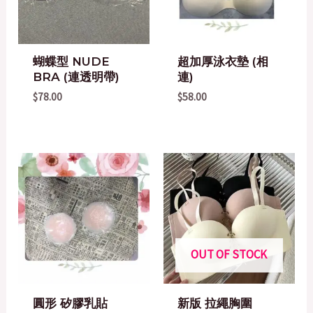
蝴蝶型 NUDE
超加厚泳衣墊 (相
BRA (連透明帶)
連)
$
78.00
$
58.00
OUT OF STOCK
圓形 矽膠乳貼
新版 拉繩胸圍