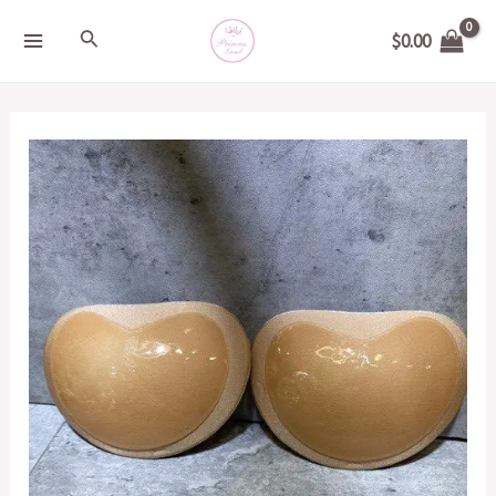
Skip
MAIN
Search
$
0.00
to
MENU
content
單
雙
面
心
型
泳
衣
墊
超
厚
quantity