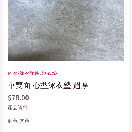
內衣/泳衣配件
,
泳衣墊
單雙面 心型泳衣墊 超厚
$
78.00
產品資料
顏色: 肉色