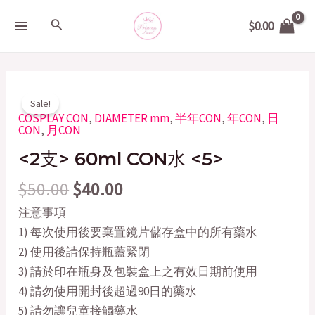
Skip
MAIN
Search
$
0.00
to
MENU
content
Original
Current
60ml
Sale!
price
price
CON
COSPLAY CON
,
DIAMETER mm
,
半年CON
,
年CON
,
日
CON
,
月CON
was:
is:
水
$50.00.
$40.00.
<2支> 60ml CON水 <5>
quantity
$
50.00
$
40.00
注意事項
1) 每次使用後要棄置鏡片儲存盒中的所有藥水
2) 使用後請保持瓶蓋緊閉
3) 請於印在瓶身及包裝盒上之有效日期前使用
4) 請勿使用開封後超過90日的藥水
5) 請勿讓兒童接觸藥水