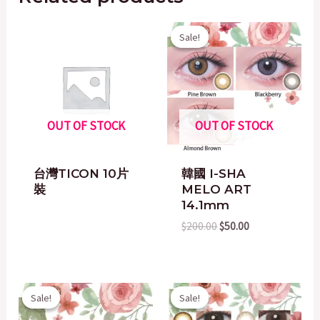
Original
Current
Sale!
Sale!
price
price
was:
is:
$200.00.
$50.00.
OUT OF STOCK
OUT OF STOCK
台灣TICON 10片
韓國 I-SHA
裝
MELO ART
14.1mm
$
200.00
$
50.00
Original
Current
Original
Current
Sale!
Sale!
Sale!
Sale!
price
price
price
price
was:
is:
was:
is: