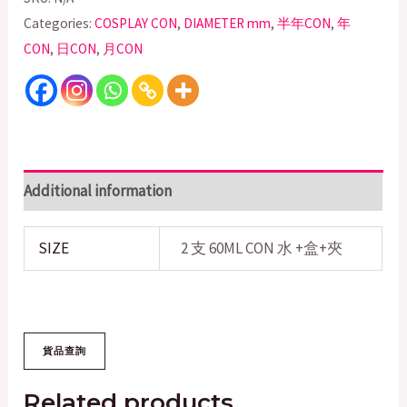
Categories:
COSPLAY CON
,
DIAMETER mm
,
半年CON
,
年
CON
,
日CON
,
月CON
Additional information
SIZE
2 支 60ML CON 水 +盒+夾
Related products