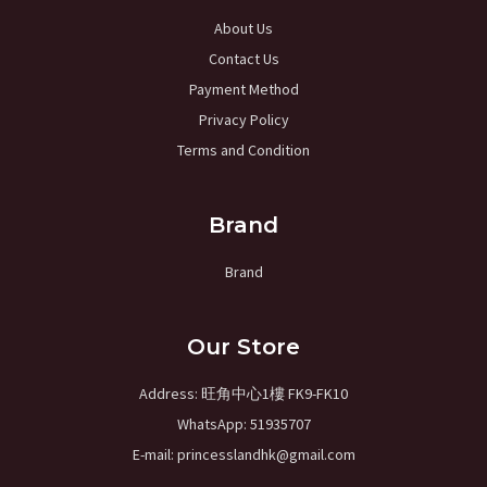
About Us
Contact Us
Payment Method
Privacy Policy
Terms and Condition
Brand
Brand
Our Store
Address: 旺角中心1樓 FK9-FK10
WhatsApp: 51935707
E-mail: princesslandhk@gmail.com