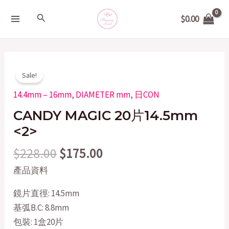
Skip
MAIN
Search
$
0.00
to
MENU
content
Original
Current
CANDY
Sale!
price
price
MAGIC
14.4mm – 16mm
,
DIAMETER mm
,
日CON
was:
is:
20
$228.00.
$175.00.
CANDY MAGIC 20片14.5mm
片
14.5mm
<2>
quantity
$
228.00
$
175.00
產品資料
鏡片直徑: 14.5mm
基弧B.C: 8.8mm
包裝: 1盒20片