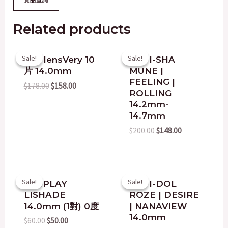
Related products
Original
Current
Original
Current
Sale!
Sale!
Sale!
Sale!
韓國 lensVery 10
韓國 I-SHA
price
price
price
price
片 14.0mm
MUNE |
was:
is:
was:
is:
$178.00.
$158.00.
$200.00.
$148.00.
FEELING |
$
178.00
$
158.00
ROLLING
14.2mm-
14.7mm
$
200.00
$
148.00
Original
Current
Original
Current
Sale!
Sale!
Sale!
Sale!
COSPLAY
韓國 I-DOL
price
price
price
price
LISHADE
ROZE | DESIRE
was:
is:
was:
is:
$60.00.
$50.00.
$200.00.
$168.00.
14.0mm (1對) 0度
| NANAVIEW
14.0mm
$
60.00
$
50.00