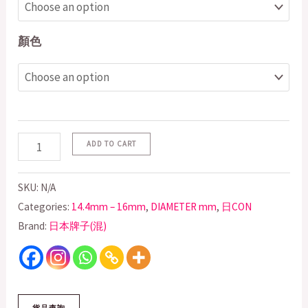
顏色
ADD TO CART
SKU:
N/A
Categories:
14.4mm – 16mm
,
DIAMETER mm
,
日CON
Brand:
日本牌子(混)