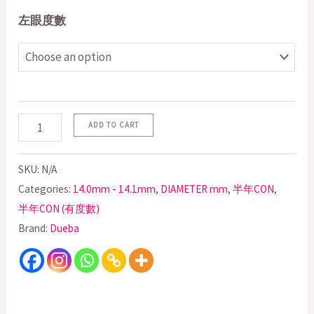
左眼度數
ADD TO CART
SKU:
N/A
Categories:
14.0mm - 14.1mm
,
DIAMETER mm
,
半年CON
,
半年CON (有度數)
Brand:
Dueba