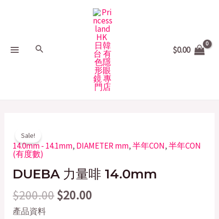
Skip
MAIN
to
MENU
content
Search
$
0.00
Original
Current
DUEBA
Sale!
price
price
力
14.0mm - 14.1mm
,
DIAMETER mm
,
半年CON
,
半年CON
(有度數)
was:
is:
量
$200.00.
$20.00.
DUEBA 力量啡 14.0mm
啡
14.0mm
$
200.00
$
20.00
quantity
產品資料