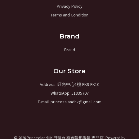
Privacy Policy
Terms and Condition
Brand
Brand
Our Store
Address: 旺角中心1樓 FK9-FK10
WhatsApp: 51935707
E-mail: princesslandhk@gmail.com
© 2026 PrincesslandHK ​日韓台 有色隱形眼鏡 專門店. Powered by