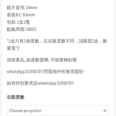
鏡片直徑: 14mm
基弧B.C: 8.6mm
包裝: 1盒2隻
配戴周期: 180日
*1盒只有1個度數，左右眼度數不同，請購買2盒，數
量選’2′
清貨產品, 如度數賣晒, 可能要轉款喔
whatsApp 51935707 問我地仲有無現貨啦~
如有特別要求請whatsApp 51935707
右眼度數