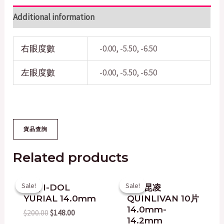
Additional information
右眼度數
-0.00, -5.50, -6.50
左眼度數
-0.00, -5.50, -6.50
Related products
Original
Current
Original
Current
Sale!
Sale!
Sale!
Sale!
韓國 I-DOL
台灣昆凌
price
price
price
price
YURIAL 14.0mm
QUINLIVAN 10片
was:
is:
was:
is:
$200.00.
$148.00.
$158.00.
$100.00.
14.0mm-
$
200.00
$
148.00
14.2mm