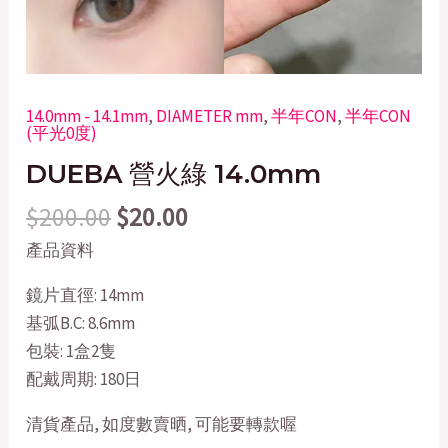
14.0mm - 14.1mm
,
DIAMETER mm
,
半年CON
,
半年CON
(平光0度)
DUEBA 營火綠 14.0mm
$
200.00
$
20.00
產品資料
鏡片直徑: 14mm
基弧B.C: 8.6mm
包裝: 1盒2隻
配戴周期: 180日
清貨產品, 如度數賣晒, 可能要轉款喔