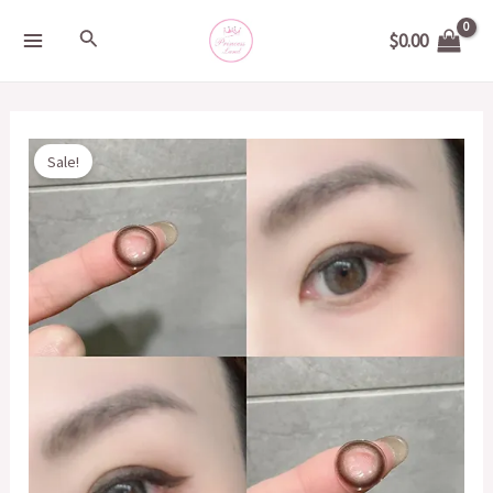
Skip
MAIN
Search
$
0.00
to
MENU
content
Original
Current
DUEBA
Sale!
price
price
營
was:
is:
火
$200.00.
$20.00.
綠
14.0mm
quantity