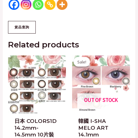
Related products
Original
Current
Sale!
Sale!
price
price
was:
is:
$200.00.
$50.00.
OUT OF STOCK
日本 COLORS1D
韓國 I-SHA
14.2mm-
MELO ART
14.5mm 10片裝
14.1mm