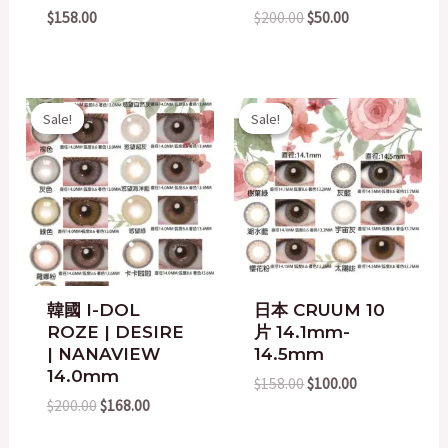
$
158.00
$
200.00
$
50.00
Original
Current
Original
Current
Sale!
Sale!
Sale!
Sale!
price
price
price
price
was:
is:
was:
is:
$200.00.
$168.00.
$158.00.
$100.00.
韓國 I-DOL
日本 CRUUM 10
ROZE | DESIRE
片 14.1mm-
| NANAVIEW
14.5mm
14.0mm
$
158.00
$
100.00
$
200.00
$
168.00