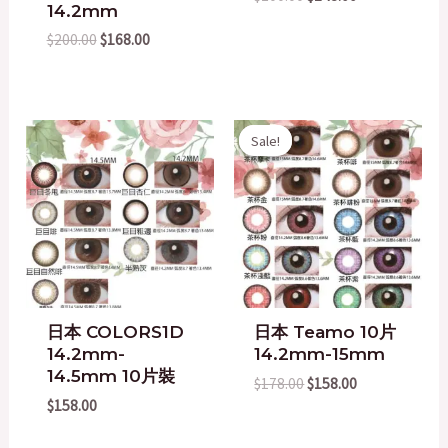
14.2mm
$
200.00
$
168.00
Original
Current
Sale!
Sale!
price
price
was:
is:
$178.00.
$158.00.
日本 COLORS1D
日本 Teamo 10片
14.2mm-
14.2mm-15mm
14.5mm 10片裝
$
178.00
$
158.00
$
158.00