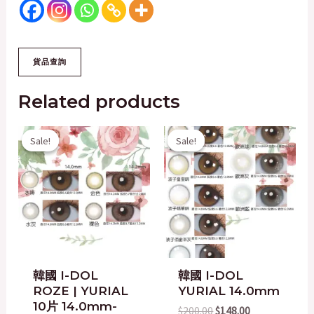
Related products
Original
Current
Original
Current
Sale!
Sale!
Sale!
Sale!
price
price
price
price
was:
is:
was:
is:
$200.00.
$168.00.
$200.00.
$148.00.
韓國 I-DOL
韓國 I-DOL
ROZE | YURIAL
YURIAL 14.0mm
10片 14.0mm-
$
200.00
$
148.00