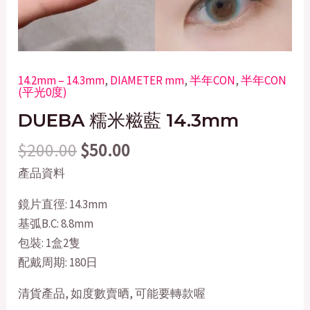
14.2mm – 14.3mm
,
DIAMETER mm
,
半年CON
,
半年CON
(平光0度)
DUEBA 糯米糍藍 14.3mm
$
200.00
$
50.00
產品資料
鏡片直徑: 14.3mm
基弧B.C: 8.8mm
包裝: 1盒2隻
配戴周期: 180日
清貨產品, 如度數賣晒, 可能要轉款喔