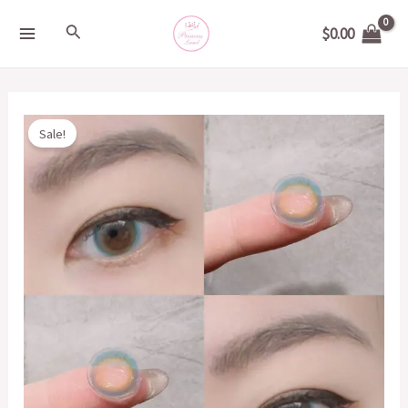
Skip
MAIN
Search
$
0.00
to
MENU
content
Original
Current
DUEBA
Sale!
price
price
糯
was:
is:
米
$200.00.
$50.00.
糍
藍
14.3mm
quantity