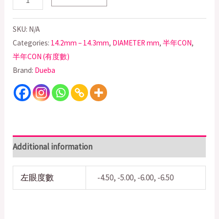
SKU:
N/A
Categories:
14.2mm – 14.3mm
,
DIAMETER mm
,
半年CON
,
半年CON (有度數)
Brand:
Dueba
Additional information
左眼度數
-4.50, -5.00, -6.00, -6.50