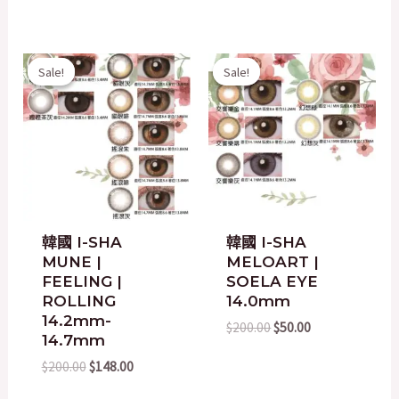
Original
Current
Original
Current
Sale!
Sale!
Sale!
Sale!
price
price
price
price
was:
is:
was:
is:
$200.00.
$148.00.
$200.00.
$50.00.
韓國 I-SHA
韓國 I-SHA
MUNE |
MELOART |
FEELING |
SOELA EYE
ROLLING
14.0mm
14.2mm-
$
200.00
$
50.00
14.7mm
$
200.00
$
148.00