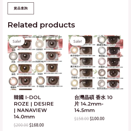
Related products
Original
Current
Original
Current
Sale!
Sale!
Sale!
Sale!
price
price
price
price
was:
is:
was:
is:
$200.00.
$168.00.
$158.00.
$100.00.
韓國 I-DOL
台灣晶碩 香水 10
ROZE | DESIRE
片 14.2mm-
| NANAVIEW
14.5mm
14.0mm
$
158.00
$
100.00
$
200.00
$
168.00