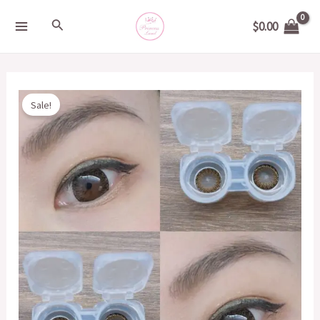
Skip
MAIN
Search
$
0.00
to
MENU
content
Original
Current
DUEBA
Sale!
price
price
蕾
was:
is:
絲
$200.00.
$20.00.
啡
14.3mm
quantity