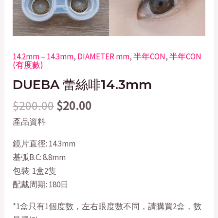
14.2mm – 14.3mm
,
DIAMETER mm
,
半年CON
,
半年CON
(有度數)
DUEBA 蕾絲啡14.3mm
$
200.00
$
20.00
產品資料
鏡片直徑: 14.3mm
基弧B.C: 8.8mm
包裝: 1盒2隻
配戴周期: 180日
*1盒只有1個度數，左右眼度數不同，請購買2盒，數