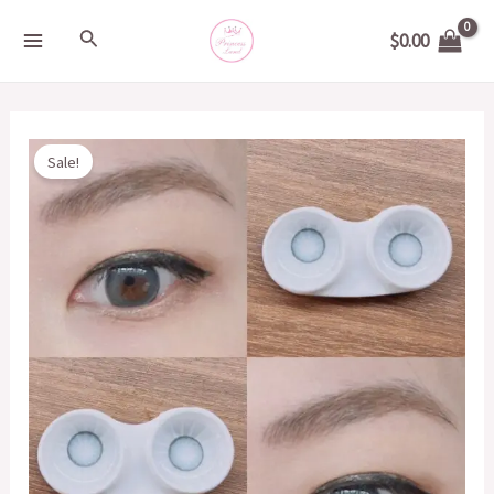
Skip
MAIN
Search
$
0.00
to
MENU
content
Original
Current
DUEBA
Sale!
price
price
迷
was:
is:
你
$200.00.
$20.00.
藍
14.3mm
quantity