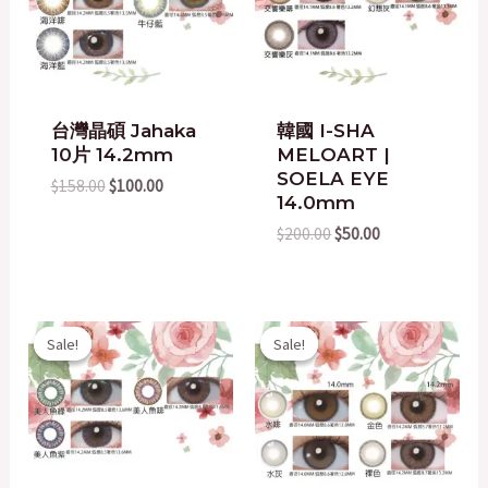
台灣晶碩 Jahaka
韓國 I-SHA
10片 14.2mm
MELOART |
SOELA EYE
$
158.00
$
100.00
14.0mm
$
200.00
$
50.00
Original
Current
Original
Current
Sale!
Sale!
Sale!
Sale!
price
price
price
price
was:
is:
was:
is:
$158.00.
$80.00.
$200.00.
$168.00.