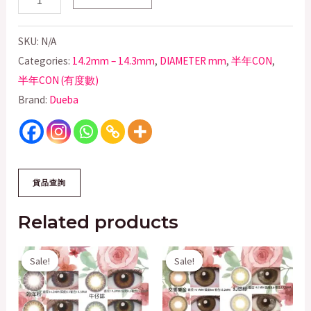
SKU:
N/A
Categories:
14.2mm – 14.3mm
,
DIAMETER mm
,
半年CON
,
半年CON (有度數)
Brand:
Dueba
Related products
Original
Current
Original
Current
Sale!
Sale!
Sale!
Sale!
price
price
price
price
was:
is:
was:
is:
$158.00.
$100.00.
$200.00.
$50.00.