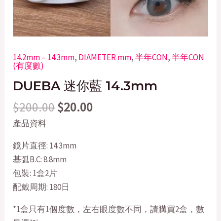
14.2mm – 14.3mm
,
DIAMETER mm
,
半年CON
,
半年CON
(有度數)
DUEBA 迷你藍 14.3mm
$
200.00
$
20.00
產品資料
鏡片直徑: 14.3mm
基弧B.C: 8.8mm
包裝: 1盒2片
配戴周期: 180日
*1盒只有1個度數，左右眼度數不同，請購買2盒，數