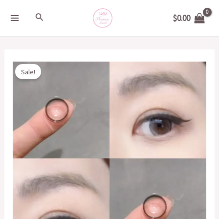
Skip
MAIN
Search
$
0.00
to
MENU
content
Original
Current
S/LENS
Sale!
price
price
夢
was:
is:
裡
$199.00.
$50.00.
海
灰
14.2mm
quantity