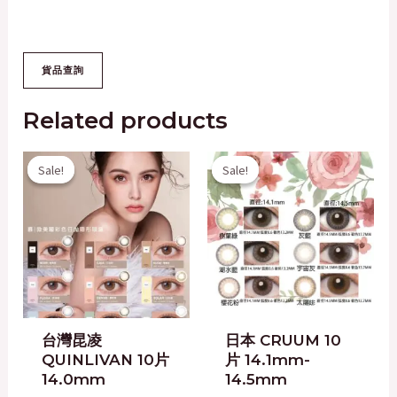
Related products
Original
Current
Original
Current
Sale!
Sale!
Sale!
Sale!
price
price
price
price
was:
is:
was:
is:
$158.00.
$100.00.
$158.00.
$100.00.
台灣昆凌
日本 CRUUM 10
QUINLIVAN 10片
片 14.1mm-
14.0mm
14.5mm