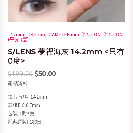
14.2mm – 14.3mm
,
DIAMETER mm
,
半年CON
,
半年CON
(平光0度)
S/LENS 夢裡海灰 14.2mm <只有
0度>
$
199.00
$
50.00
產品資料
鏡片直徑: 14.2mm
基弧B.C: 8.7mm
包裝: 1對2隻
配戴周期: 180日