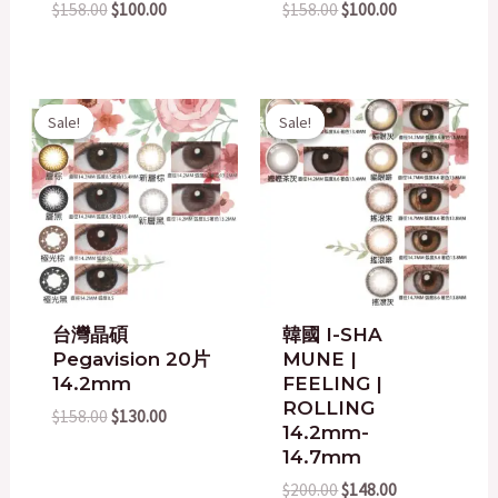
$
158.00
$
100.00
$
158.00
$
100.00
Original
Current
Original
Current
Sale!
Sale!
Sale!
Sale!
price
price
price
price
was:
is:
was:
is:
$158.00.
$130.00.
$200.00.
$148.00.
台灣晶碩
韓國 I-SHA
Pegavision 20片
MUNE |
14.2mm
FEELING |
ROLLING
$
158.00
$
130.00
14.2mm-
14.7mm
$
200.00
$
148.00