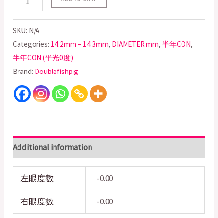
SKU:
N/A
Categories:
14.2mm – 14.3mm
,
DIAMETER mm
,
半年CON
,
半年CON (平光0度)
Brand:
Doublefishpig
Additional information
左眼度數
-0.00
右眼度數
-0.00