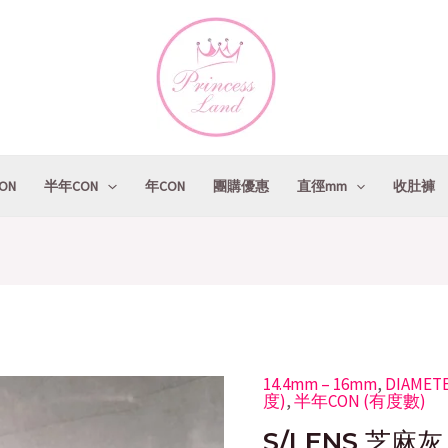
ON
半年CON
年CON
團購優惠
直徑mm
收肚褲
14.4mm – 16mm
Original
,
DIAMET
Cu
S/LENS
度)
,
半年CON (有度數)
price
pr
芝
S/LENS 芝麻灰
was:
is:
麻