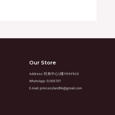
Our Store
Address: 旺角中心1樓 FK9-FK10
WhatsApp: 51935707
E-mail: princesslandhk@gmail.com