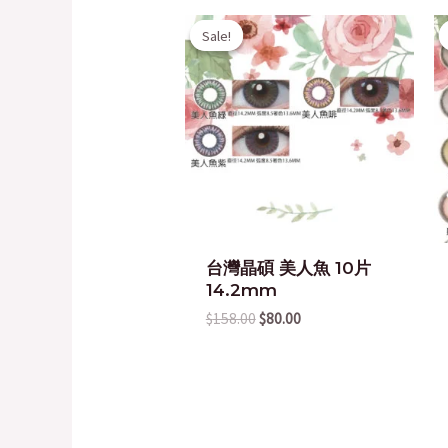
Original
Current
Sale!
Sale!
price
price
was:
is:
$158.00.
$80.00.
台灣晶碩 美人魚 10片
14.2mm
$
158.00
$
80.00