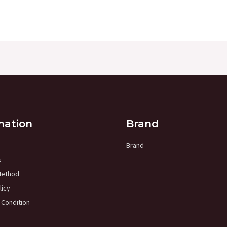
mation
Brand
Brand
s
Method
licy
 Condition