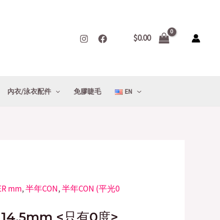
$
0.00
內衣/泳衣配件
免膠睫毛
EN
ER mm
rrent
,
半年CON
,
半年CON (平光0
ice
 14.5mm <只有0度>