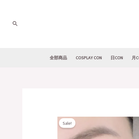
Skip
to
content
Search
全部商品
COSPLAY CON
日CON
月C
Sale!