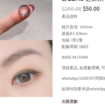
$200.00.
$5
灰
$
200.00
$
50.00
14.5mm
產品資料
quantity
鏡片直徑: 14.5mm
基弧B.C: 8.9mm
包裝: 1對2隻
配戴周期: 180日
MADE IN CHINA
清貨產品, 如度數賣晒,
whatsApp 51935707
如有特別要求請whatsApp 5
右眼度數