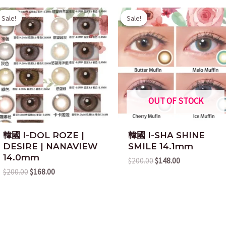
Original
Current
Original
Current
Sale!
Sale!
Sale!
Sale!
price
price
price
price
was:
is:
was:
is:
$200.00.
$168.00.
$200.00.
$148.00.
OUT OF STOCK
韓國 I-DOL ROZE |
韓國 I-SHA SHINE
DESIRE | NANAVIEW
SMILE 14.1mm
14.0mm
$
200.00
$
148.00
$
200.00
$
168.00