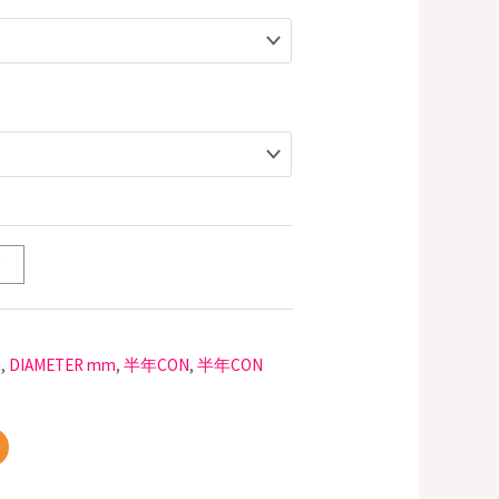
T
m
,
DIAMETER mm
,
半年CON
,
半年CON