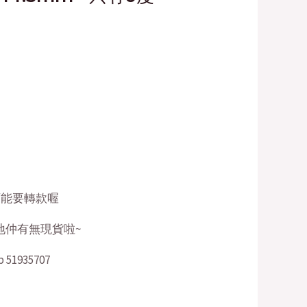
0.00.
 可能要轉款喔
 問我地仲有無現貨啦~
1935707