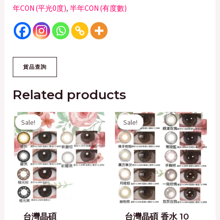
年CON (平光0度)
,
半年CON (有度數)
Related products
Original
Current
Original
Current
Sale!
Sale!
Sale!
Sale!
price
price
price
price
was:
is:
was:
is:
$158.00.
$130.00.
$158.00.
$100.00.
台灣晶碩
台灣晶碩 香水 10