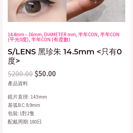
14.4mm – 16mm
,
DIAMETER mm
,
半年CON
,
半年CON
(平光0度)
,
半年CON (有度數)
S/LENS 黑珍朱 14.5mm <只有0
度>
$
200.00
$
50.00
產品資料
鏡片直徑: 14.5mm
基弧B.C: 8.9mm
包裝: 1對2隻
配戴周期: 180日