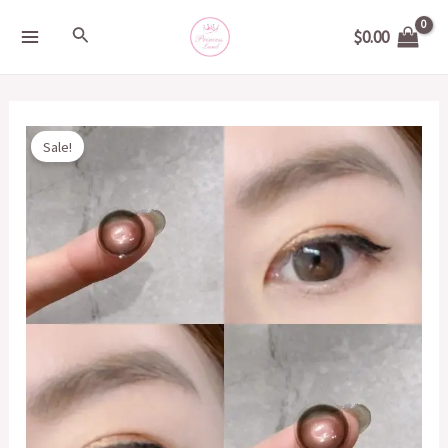
Skip
MAIN
Search
$
0.00
to
MENU
content
Original
Current
S/LENS
Sale!
price
price
黑
was:
is:
珍
$200.00.
$50.00.
朱
14.5mm
quantity