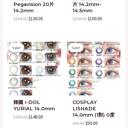
Pegavision 20片
片 14.2mm-
14.2mm
14.5mm
$
158.00
$
130.00
$
158.00
$
100.00
Original
Current
Original
Current
Sale!
Sale!
Sale!
Sale!
price
price
price
price
was:
is:
was:
is:
$200.00.
$148.00.
$60.00.
$50.00.
韓國 I-DOL
COSPLAY
YURIAL 14.0mm
LISHADE
14.0mm (1對) 0度
$
200.00
$
148.00
$
60.00
$
50.00