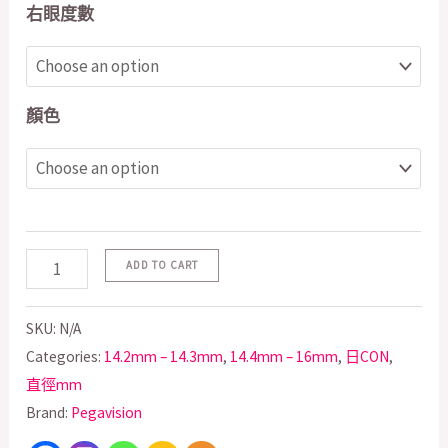
右眼度數
顏色
ADD TO CART
SKU:
N/A
Categories:
14.2mm – 14.3mm
,
14.4mm – 16mm
,
日CON
,
直徑mm
Brand:
Pegavision