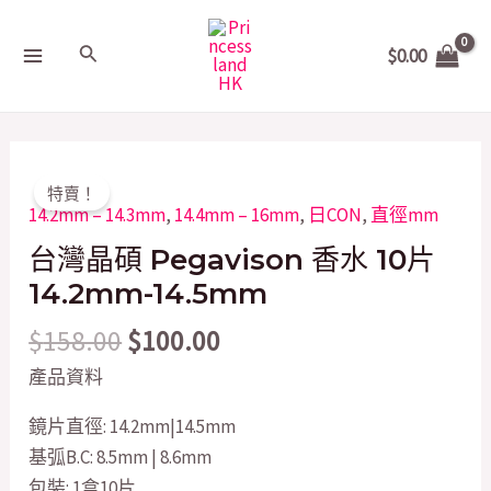
Skip
MAIN
to
Search
$
0.00
MENU
content
Original
Current
台
特賣！
price
price
灣
14.2mm – 14.3mm
,
14.4mm – 16mm
,
日CON
,
直徑mm
was:
is:
晶
台灣晶碩 Pegavison 香水 10片
$158.00.
$100.00.
碩
14.2mm-14.5mm
Pegavison
$
158.00
$
100.00
香
水
產品資料
10
鏡片直徑: 14.2mm|14.5mm
片
基弧B.C: 8.5mm | 8.6mm
14.2mm-
包裝: 1盒10片
14.5mm