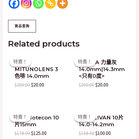
Related products
Original
Current
Original
Current
特賣！
特賣！
特賣！
特賣！
韓國
DUEBA 力量灰
price
price
price
price
MITUNOLENS 3
14.0mm|14.3mm
was:
is:
was:
is:
$200.00.
$20.00.
$200.00.
$20.00.
色啡 14.0mm
<只有0度>
$
200.00
$
20.00
$
200.00
$
20.00
Original
Current
Original
Current
特賣！
特賣！
特賣！
特賣！
日本 Motecon 10
QUINLIVAN 10片
price
price
price
price
片15mm
14.0-14.2mm
was:
is:
was:
is:
$178.00.
$125.00.
$158.00.
$100.00.
$
178.00
$
125.00
$
158.00
$
100.00