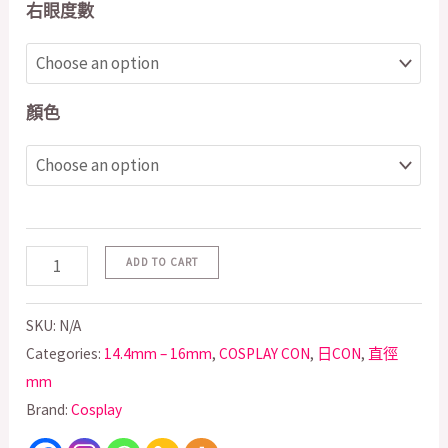
右眼度數
顏色
ADD TO CART
SKU:
N/A
Categories:
14.4mm – 16mm
,
COSPLAY CON
,
日CON
,
直徑
mm
Brand:
Cosplay