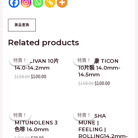
Related products
Original
Current
Original
Current
特賣！
特賣！
特賣！
特賣！
QUINLIVAN 10片
台灣帝康 TICON
price
price
price
price
14.0-14.2mm
10片裝 14.0mm-
was:
is:
was:
is:
$158.00.
$100.00.
$158.00.
$100.00.
14.5mm
$
158.00
$
100.00
$
158.00
$
100.00
Original
Current
Original
Current
特賣！
特賣！
特賣！
特賣！
韓國
韓國 I-SHA
price
price
price
price
MITUNOLENS 3
MUNE |
was:
is:
was:
is:
$200.00.
$20.00.
$200.00.
$148.00.
色啡 14.0mm
FEELING |
ROLLING14.2mm-