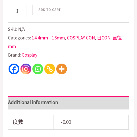
ADD TO CART
SKU:
N/A
Categories:
14.4mm – 16mm
,
COSPLAY CON
,
日CON
,
直徑
mm
Brand:
Cosplay
Additional information
度數
-0.00