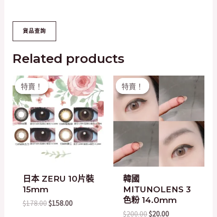
Related products
Original
Current
Original
Current
特賣！
特賣！
特賣！
特賣！
price
price
price
price
was:
is:
was:
is:
$178.00.
$158.00.
$200.00.
$20.00.
日本 ZERU 10片裝
韓國
15mm
MITUNOLENS 3
色粉 14.0mm
$
178.00
$
158.00
$
200.00
$
20.00