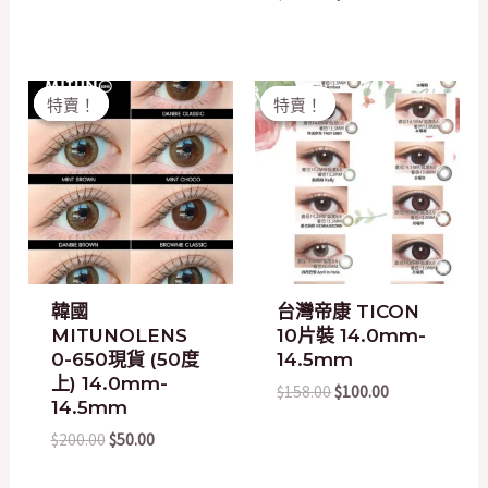
Original
Current
Original
Current
特賣！
特賣！
特賣！
特賣！
price
price
price
price
was:
is:
was:
is:
$200.00.
$50.00.
$158.00.
$100.00.
韓國
台灣帝康 TICON
MITUNOLENS
10片裝 14.0mm-
0-650現貨 (50度
14.5mm
上) 14.0mm-
$
158.00
$
100.00
14.5mm
$
200.00
$
50.00