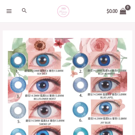
Skip
MAIN
Search
$
0.00
to
MENU
content
日
本
SHUTELLA
14.5mm
(1
對)
0
度
quantity