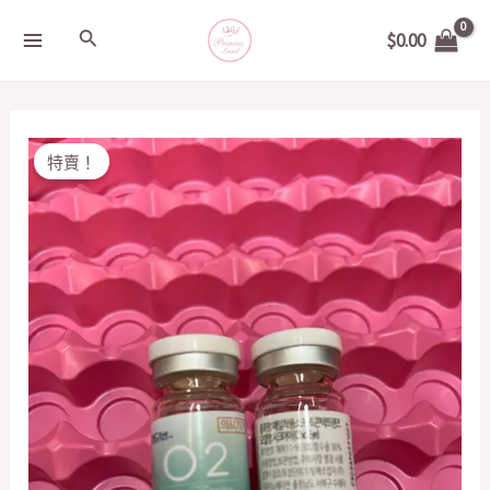
Skip
MAIN
Search
$
0.00
to
MENU
content
Original
Current
韓
特賣！
price
price
國
was:
is:
透
$200.00.
$50.00.
明
年
CON
quantity