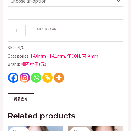
ADD TO CART
SKU:
N/A
Categories:
14.0mm - 14.1mm
,
年CON
,
直徑mm
Brand:
韓國牌子 (混)
Related products
Original
Current
Original
Current