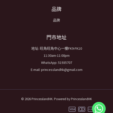
品牌
品牌
​門市地址
地址: 旺角旺角中心一樓FK9-FK10
11:30am-11:00pm
WhatsApp: 51935707
E-mail: princesslandhk@gmail.com
© 2026 PrincesslandHK. Powered by PrincesslandHK