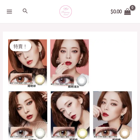
Skip
MAIN
Search
$
0.00
to
MENU
content
Original
Current
韓
特賣！
price
price
國
was:
is:
LensVery
$168.00.
$118.00.
Wonder
eye
月
CON
quantity