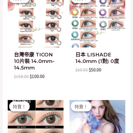
was:
is:
was:
is:
$158.00.
$100.00.
$60.00.
$50.00.
台灣帝康 TICON
日本 LISHADE
10片裝 14.0mm-
14.0mm (1對) 0度
14.5mm
$
60.00
$
50.00
$
158.00
$
100.00
Original
Current
Original
Current
特賣！
特賣！
特賣！
特賣！
price
price
price
price
was:
is:
was:
is:
$200.00.
$50.00.
$158.00.
$100.00.