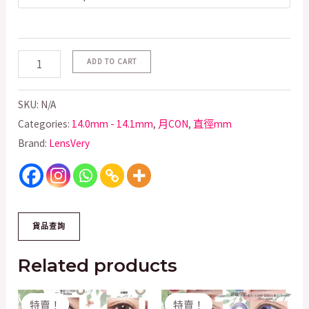
ADD TO CART
SKU:
N/A
Categories:
14.0mm - 14.1mm
,
月CON
,
直徑mm
Brand:
LensVery
Related products
Original
Current
Original
Current
特賣！
特賣！
特賣！
特賣！
price
price
price
price