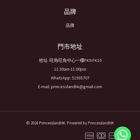
品牌
品牌
​門市地址
地址: 旺角旺角中心一樓FK9-FK10
11:30am-11:00pm
WhatsApp: 51935707
E-mail: princesslandhk@gmail.com
© 2026 PrincesslandHK. Powered by PrincesslandHK