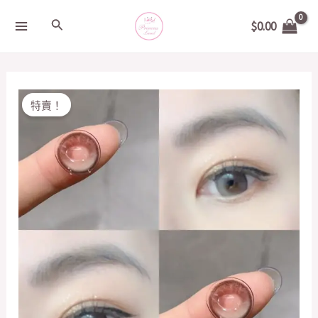
Skip
MAIN
Search
$
0.00
to
MENU
content
Original
Current
DOUBLEFISHPIG
特賣！
price
price
星
was:
is:
空
$200.00.
$50.00.
灰
14.5mm
quantity