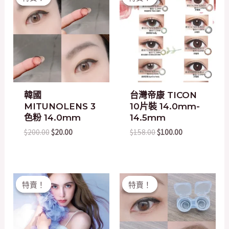
price
price
price
price
was:
is:
was:
is:
$200.00.
$20.00.
$158.00.
$100.00.
韓國
台灣帝康 TICON
MITUNOLENS 3
10片裝 14.0mm-
色粉 14.0mm
14.5mm
$
200.00
$
20.00
$
158.00
$
100.00
Original
Current
Original
Current
特賣！
特賣！
特賣！
特賣！
price
price
price
price
was:
is:
was:
is:
$158.00.
$100.00.
$200.00.
$20.00.