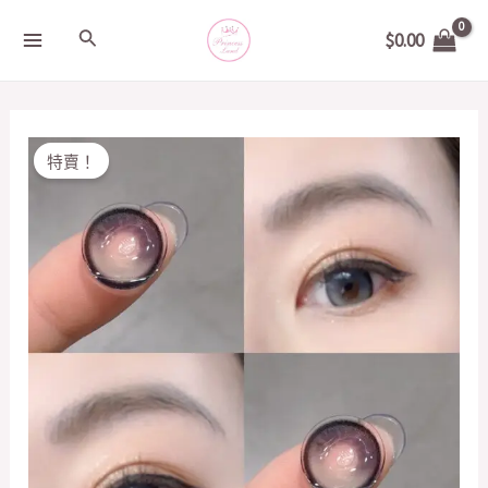
Skip
MAIN
Search
$
0.00
to
MENU
content
Original
Current
DOUBLEFISHPIG
特賣！
price
price
星
was:
is:
空
$199.00.
$50.00.
藍
14.5mm
quantity