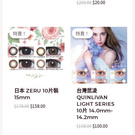
$
200.00
$
20.00
Original
Current
Original
Current
特賣！
特賣！
特賣！
特賣！
price
price
price
price
was:
is:
was:
is:
$178.00.
$158.00.
$158.00.
$100.00.
日本 ZERU 10片裝
台灣昆凌
15mm
QUINLIVAN
LIGHT SERIES
$
178.00
$
158.00
10片 14.0mm-
14.2mm
$
158.00
$
100.00