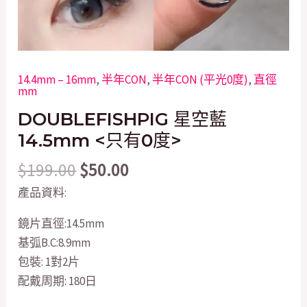
14.4mm – 16mm
,
半年CON
,
半年CON (平光0度)
,
直徑
mm
DOUBLEFISHPIG 星空藍
14.5mm <只有0度>
$
199.00
$
50.00
產品資料:
鏡片直徑:14.5mm
基弧B.C:8.9mm
包裝: 1對2片
配戴周期: 180日