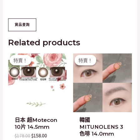
Related products
Original
Current
Original
Current
特賣！
特賣！
特賣！
特賣！
price
price
price
price
was:
is:
was:
is:
$178.00.
$158.00.
$200.00.
$20.00.
日本 超Motecon
韓國
10片 14.5mm
MITUNOLENS 3
色啡 14.0mm
$
178.00
$
158.00