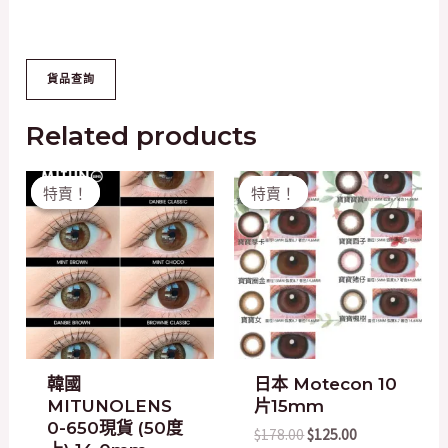
Related products
Original
Current
Original
Current
特賣！
特賣！
特賣！
特賣！
price
price
price
price
was:
is:
was:
is:
$200.00.
$50.00.
$178.00.
$125.00.
韓國
日本 Motecon 10
MITUNOLENS
片15mm
0-650現貨 (50度
$
178.00
$
125.00