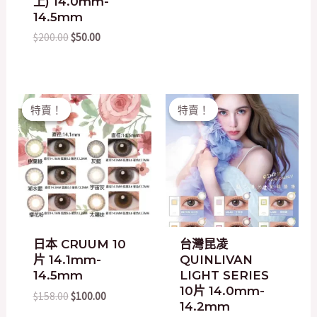
上) 14.0mm-
14.5mm
$
200.00
$
50.00
Original
Current
Original
Current
特賣！
特賣！
特賣！
特賣！
price
price
price
price
was:
is:
was:
is:
$158.00.
$100.00.
$158.00.
$100.00.
日本 CRUUM 10
台灣昆凌
片 14.1mm-
QUINLIVAN
14.5mm
LIGHT SERIES
10片 14.0mm-
$
158.00
$
100.00
14.2mm