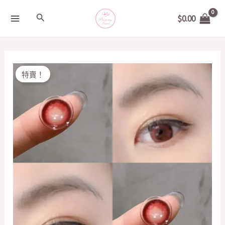
Skip
MAIN
Search
$
0.00
to
MENU
content
Original
Current
DOUBLEFISHPIG
特賣！
price
price
細
was:
is:
地
$200.00.
$20.00.
雷
紅
14.5mm
quantity