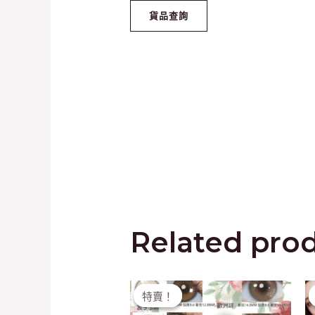
Related pro
Original
Current
特賣！
特賣！
price
price
was:
is: