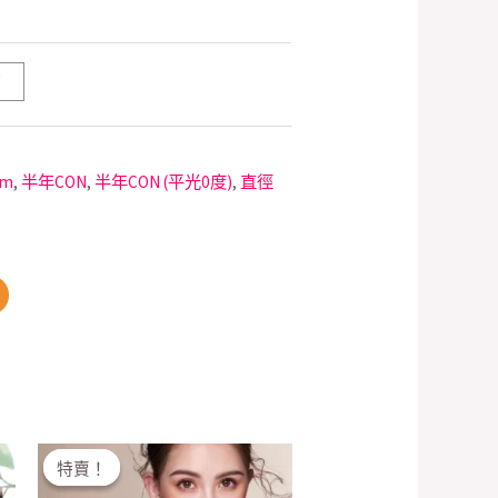
T
mm
,
半年CON
,
半年CON (平光0度)
,
直徑
Original
Current
特賣！
特賣！
price
price
was:
is: