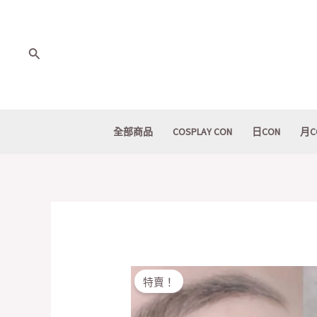
Skip
to
content
Search
全部商品
COSPLAY CON
日CON
月C
特賣！