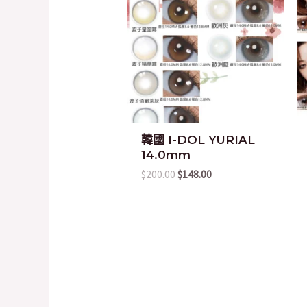
$200.00.
$148.00.
韓國 I-DOL YURIAL
14.0mm
$
200.00
$
148.00