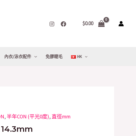
$
0.00
內衣/泳衣配件
免膠睫毛
HK
ON
rrent
,
半年CON (平光0度)
,
直徑mm
ice
14.3mm