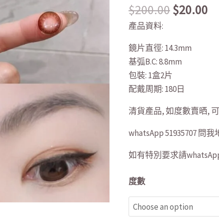
$
200.00
$
20.00
$200.00.
$2
啡
14.3mm
產品資料:
quantity
鏡片直徑: 14.3mm
基弧B.C: 8.8mm
包裝: 1盒2片
配戴周期: 180日
清貨產品, 如度數賣晒,
whatsApp 51935707
如有特別要求請whatsApp 5
度數