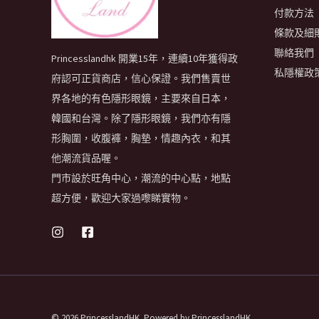
付款方法
條款及細
聯絡我們
Princesslandhk 開業15年，連續10年獲得政
私隱權政
府認可正貨商店，信心保證。我們售賣世
界各地的有色隱形眼鏡，主要來自日本，
韓國和台灣。除了隱形眼鏡，我們亦有隱
形胸圍，收腹褲，胸墊，情趣內衣，和其
他潮流貨品喔。
門市設於旺角中心，潮流的中心點，地點
超方便，歡迎大家過嚟睇實物。
© 2026 PrincesslandHK. Powered by PrincesslandHK