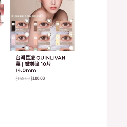
$158.00.
$100.00.
台灣昆凌 QUINLIVAN
慕 | 微美瞳 10片
14.0mm
$
158.00
$
100.00