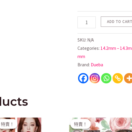
ADD TO CAR
SKU:
N/A
Categories:
14.2mm – 14.3
mm
Brand:
Dueba
ducts
Original
Current
Original
Current
特賣！
特賣！
特賣！
特賣！
price
price
price
price
was:
is:
was:
is: