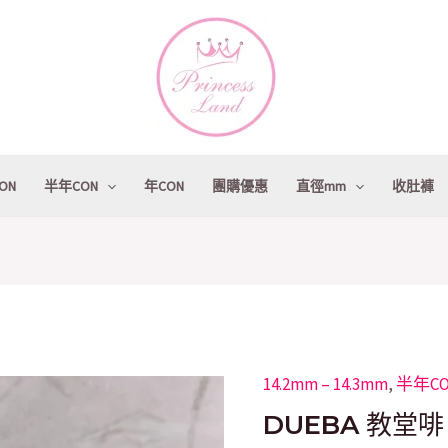
ON
半年CON
年CON
團購優惠
直徑mm
收肚褲
14.2mm – 14.3mm
Original
,
半年C
Cu
DUEBA
price
pr
教
DUEBA 教堂啡 
was:
is:
堂