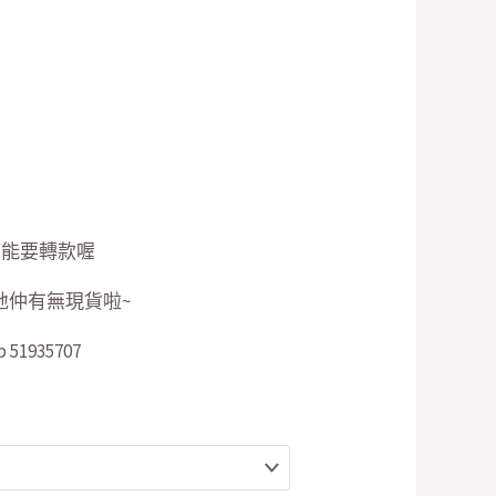
0.00.
 可能要轉款喔
 問我地仲有無現貨啦~
1935707