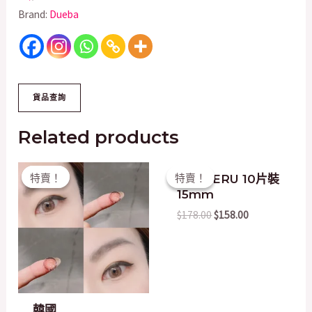
Brand:
Dueba
Related products
Original
Current
Original
Current
特賣！
特賣！
特賣！
特賣！
日本 ZERU 10片裝
price
price
price
price
15mm
was:
is:
was:
is:
$200.00.
$20.00.
$178.00.
$158.00.
$
178.00
$
158.00
韓國