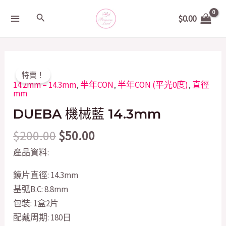
Skip
MAIN
Search
$
0.00
to
MENU
content
Original
Current
DUEBA
特賣！
price
price
機
14.2mm – 14.3mm
,
半年CON
,
半年CON (平光0度)
,
直徑
mm
was:
is:
械
$200.00.
$50.00.
DUEBA 機械藍 14.3mm
藍
14.3mm
$
200.00
$
50.00
quantity
產品資料:
鏡片直徑: 14.3mm
基弧B.C: 8.8mm
包裝: 1盒2片
配戴周期: 180日