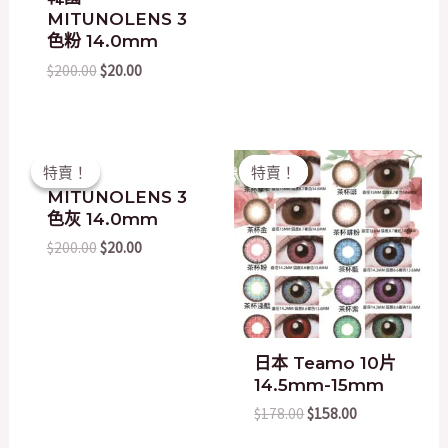
MITUNOLENS 3
色粉 14.0mm
$
200.00
$
20.00
Original
Current
Original
Current
特賣！
特賣！
特賣！
特賣！
韓國
price
price
price
price
MITUNOLENS 3
was:
is:
was:
is:
$200.00.
$20.00.
$178.00.
$158.00.
色灰 14.0mm
$
200.00
$
20.00
日本 Teamo 10片
14.5mm-15mm
$
178.00
$
158.00