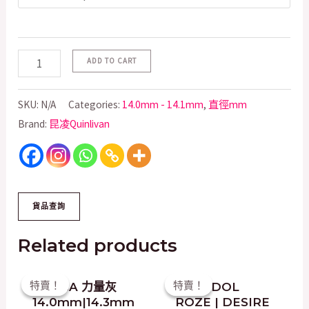
ADD TO CART
SKU:
N/A
Categories:
14.0mm - 14.1mm
,
直徑mm
Brand:
昆凌Quinlivan
Related products
Original
Current
Original
Current
特賣！
特賣！
特賣！
特賣！
DUEBA 力量灰
韓國 I-DOL
price
price
price
price
14.0mm|14.3mm
ROZE | DESIRE
was:
is:
was:
is: