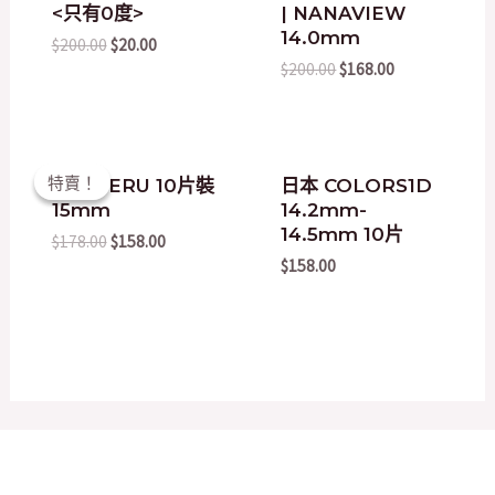
$200.00.
$20.00.
$200.00.
$168.00.
<只有0度>
| NANAVIEW
14.0mm
$
200.00
$
20.00
$
200.00
$
168.00
Original
Current
特賣！
特賣！
日本 ZERU 10片裝
日本 COLORS1D
price
price
15mm
14.2mm-
was:
is:
$178.00.
$158.00.
14.5mm 10片
$
178.00
$
158.00
$
158.00