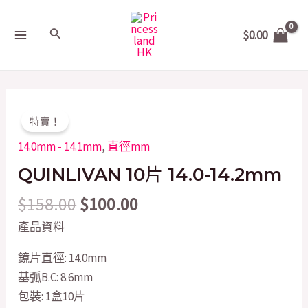
Skip
MAIN
to
Search
$
0.00
MENU
content
Original
Current
QUINLIVAN
特賣！
price
price
10
14.0mm - 14.1mm
,
直徑mm
was:
is:
片
$158.00.
$100.00.
QUINLIVAN 10片 14.0-14.2mm
14.0-
14.2mm
$
158.00
$
100.00
quantity
產品資料
鏡片直徑: 14.0mm
基弧B.C: 8.6mm
包裝: 1盒10片