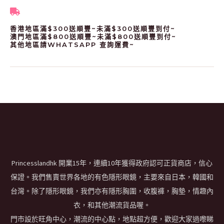
香港地區滿$300送順豐~未滿$300送順豐到付~
澳門地區滿$800送順豐~未滿$800送順豐到付~
其他地區請WHATSAPP 查詢運費~
Princesslandhk 開業15年，連續10年獲得政府認可正貨商店，信心
保證。我們售賣世界各地的有色隱形眼鏡，主要來自日本，韓國和
台灣。除了隱形眼鏡，我們亦有隱形胸圍，收腹褲，胸墊，情趣內
衣，和其他潮流貨品喔。
門市設於旺角中心，潮流的中心點，地點超方便，歡迎大家過嚟睇