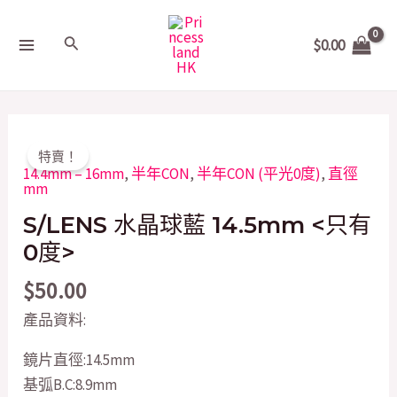
Skip
MAIN
to
Search
$
0.00
MENU
content
S/LENS
特賣！
水
14.4mm – 16mm
,
半年CON
,
半年CON (平光0度)
,
直徑
mm
晶
S/LENS 水晶球藍 14.5mm <只有
球
藍
0度>
14.5mm
$
50.00
quantity
產品資料:
鏡片直徑:14.5mm
基弧B.C:8.9mm