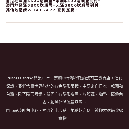
香港地區滿$300送順豐~未滿$300送順豐到付~
澳門地區滿$800送順豐~未滿$800送順豐到付~
其他地區請WHATSAPP 查詢運費~
Princesslandhk 開業15年，連續10年獲得政府認可正貨商店，信心
保證。我們售賣世界各地的有色隱形眼鏡，主要來自日本，韓國和
台灣。除了隱形眼鏡，我們亦有隱形胸圍，收腹褲，胸墊，情趣內
衣，和其他潮流貨品喔。
門市設於旺角中心，潮流的中心點，地點超方便，歡迎大家過嚟睇
實物。