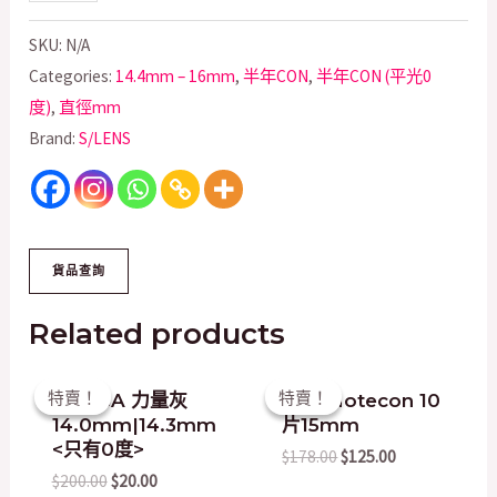
SKU:
N/A
Categories:
14.4mm – 16mm
,
半年CON
,
半年CON (平光0
度)
,
直徑mm
Brand:
S/LENS
Related products
Original
Current
Original
Current
特賣！
特賣！
特賣！
特賣！
DUEBA 力量灰
日本 Motecon 10
price
price
price
price
14.0mm|14.3mm
片15mm
was:
is:
was:
is:
$200.00.
$20.00.
$178.00.
$125.00.
<只有0度>
$
178.00
$
125.00
$
200.00
$
20.00