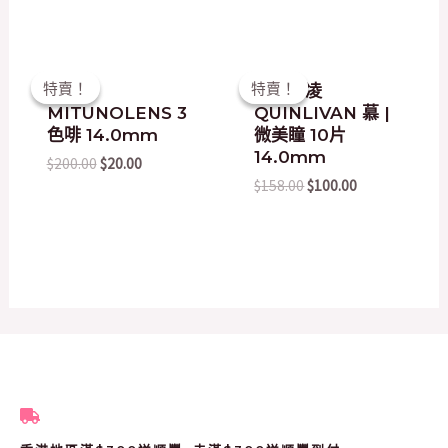
Original
Current
Original
Current
特賣！
特賣！
特賣！
特賣！
韓國
台灣昆凌
price
price
price
price
MITUNOLENS 3
QUINLIVAN 慕 |
was:
is:
was:
is:
$200.00.
$20.00.
$158.00.
$100.00.
色啡 14.0mm
微美瞳 10片
14.0mm
$
200.00
$
20.00
$
158.00
$
100.00