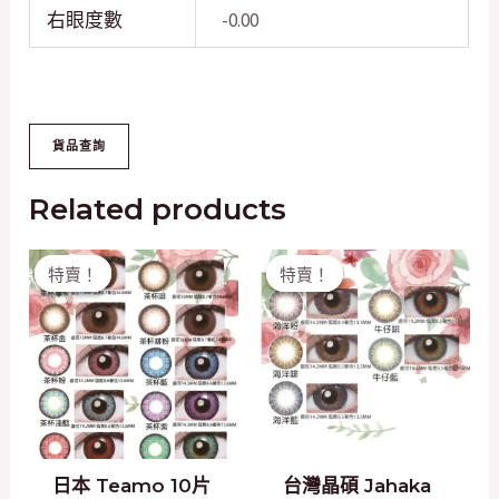
右眼度數
-0.00
Related products
Original
Current
Original
Current
特賣！
特賣！
特賣！
特賣！
price
price
price
price
was:
is:
was:
is:
$178.00.
$158.00.
$158.00.
$100.00.
日本 Teamo 10片
台灣晶碩 Jahaka