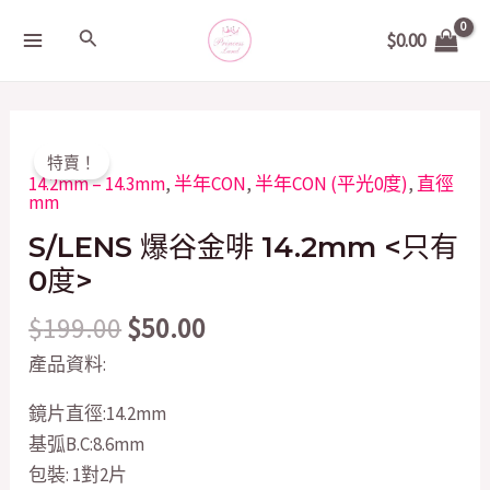
Skip
MAIN
Search
$
0.00
to
MENU
content
Original
Current
S/LENS
特賣！
price
price
爆
14.2mm – 14.3mm
,
半年CON
,
半年CON (平光0度)
,
直徑
mm
was:
is:
谷
$199.00.
$50.00.
S/LENS 爆谷金啡 14.2mm <只有
金
啡
0度>
14.2mm
$
199.00
$
50.00
quantity
產品資料:
鏡片直徑:14.2mm
基弧B.C:8.6mm
包裝: 1對2片