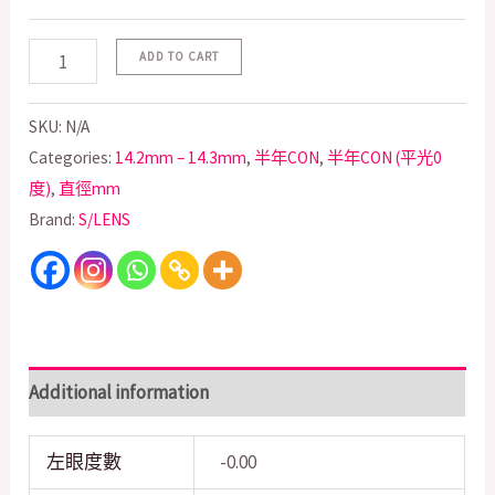
ADD TO CART
SKU:
N/A
Categories:
14.2mm – 14.3mm
,
半年CON
,
半年CON (平光0
度)
,
直徑mm
Brand:
S/LENS
Additional information
左眼度數
-0.00