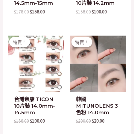
14.5mm-15mm
10片裝 14.2mm
$
178.00
$
158.00
$
158.00
$
100.00
Original
Current
Original
Current
特賣！
特賣！
特賣！
特賣！
price
price
price
price
was:
is:
was:
is:
$158.00.
$100.00.
$200.00.
$20.00.
台灣帝康 TICON
韓國
10片裝 14.0mm-
MITUNOLENS 3
14.5mm
色粉 14.0mm
$
158.00
$
100.00
$
200.00
$
20.00