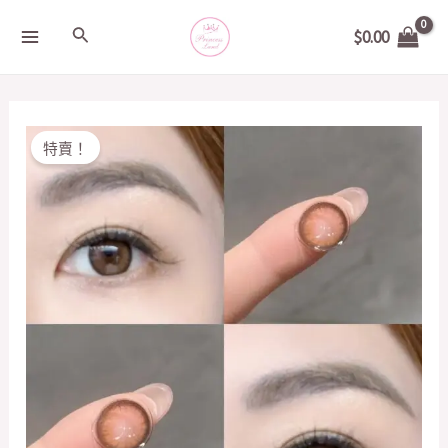
Skip
MAIN
Search
$
0.00
to
MENU
content
Original
Current
S/LENS
特賣！
price
price
童
was:
is:
話
$199.00.
$50.00.
啡
14.0mm
quantity