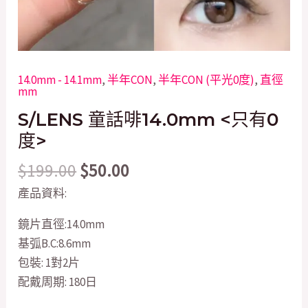
14.0mm - 14.1mm
,
半年CON
,
半年CON (平光0度)
,
直徑
mm
S/LENS 童話啡14.0mm <只有0
度>
$
199.00
$
50.00
產品資料:
鏡片直徑:14.0mm
基弧B.C:8.6mm
包裝: 1對2片
配戴周期: 180日