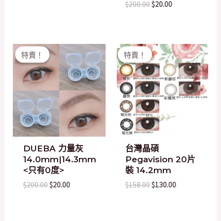
$
200.00
$
20.00
Original
Current
Original
Current
特賣！
特賣！
特賣！
特賣！
price
price
price
price
was:
is:
was:
is:
$200.00.
$20.00.
$158.00.
$130.00.
DUEBA 力量灰
台灣晶碩
14.0mm|14.3mm
Pegavision 20片
<只有0度>
裝 14.2mm
$
200.00
$
20.00
$
158.00
$
130.00