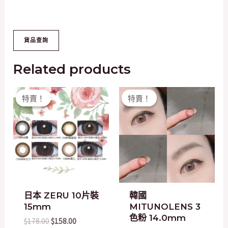
Related products
Original
Current
Original
Current
特賣！
特賣！
特賣！
特賣！
price
price
price
price
was:
is:
was:
is:
$178.00.
$158.00.
$200.00.
$20.00.
日本 ZERU 10片裝
韓國
15mm
MITUNOLENS 3
色粉 14.0mm
$
178.00
$
158.00