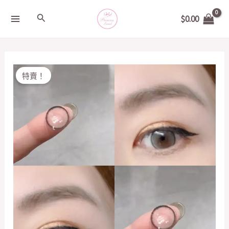
Skip
MAIN
Search
$
0.00
to
MENU
content
Original
Current
S/LENS
特賣！
price
price
銀
was:
is:
色
$200.00.
$50.00.
灰
14.3mm
quantity