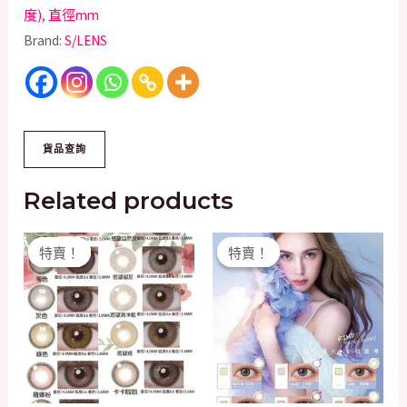
度)
,
直徑mm
Brand:
S/LENS
Related products
Original
Current
Original
Current
特賣！
特賣！
特賣！
特賣！
price
price
price
price
was:
is:
was:
is:
$200.00.
$168.00.
$158.00.
$100.00.