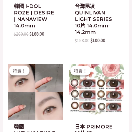
韓國 I-DOL
台灣昆凌
ROZE | DESIRE
QUINLIVAN
| NANAVIEW
LIGHT SERIES
14.0mm
10片 14.0mm-
14.2mm
$
200.00
$
168.00
$
158.00
$
100.00
Original
Current
Original
Current
特賣！
特賣！
特賣！
特賣！
price
price
price
price
was:
is:
was:
is:
$200.00.
$20.00.
$178.00.
$158.00.
韓國
日本 PRIMORE