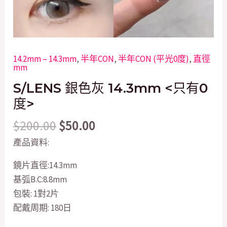
14.2mm – 14.3mm
,
半年CON
,
半年CON (平光0度)
,
直徑
mm
S/LENS 銀色灰 14.3mm <只有0
度>
$
200.00
$
50.00
產品資料:
鏡片直徑:14.3mm
基弧B.C:8.8mm
包裝: 1對2片
配戴周期: 180日