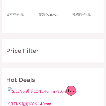
日本牌子(混)
昆凌Quinlivan
韓國牌子 (混)
Price Filter
Hot Deals
O
C
P
Sale
r
u
i
r
R
g
r
S/LENS 透明CON 14.0mm