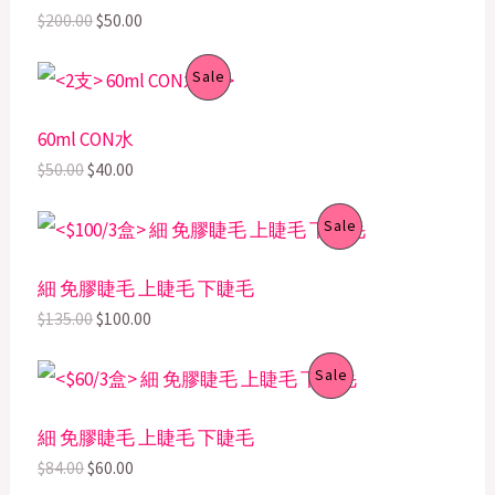
i
e
O
$
200.00
$
50.00
n
n
a
t
D
l
p
O
C
P
Sale
p
r
r
u
U
r
i
i
r
R
i
c
g
r
60ml CON水
C
c
e
i
e
O
$
50.00
$
40.00
e
i
n
n
T
w
s
a
t
D
a
:
l
p
O
C
P
Sale
s
$
O
p
r
r
u
U
:
5
r
i
i
r
R
$
0
i
c
N
g
r
細 免膠睫毛 上睫毛 下睫毛
C
2
.
c
e
i
e
O
$
135.00
$
100.00
0
0
e
i
n
n
S
0
0
T
w
s
a
t
D
.
.
a
:
l
p
O
C
A
P
Sale
0
s
$
O
p
r
r
u
U
0
:
4
r
i
i
r
L
R
.
$
0
i
c
N
g
r
細 免膠睫毛 上睫毛 下睫毛
C
5
.
c
e
i
e
E
O
$
84.00
$
60.00
0
0
e
i
n
n
S
.
0
T
w
s