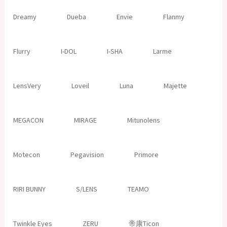
Dreamy
Dueba
Envie
Flanmy
Flurry
I-DOL
I-SHA
Larme
LensVery
Loveil
Luna
Majette
MEGACON
MIRAGE
Mitunolens
Motecon
Pegavision
Primore
RIRI BUNNY
S/LENS
TEAMO
Twinkle Eyes
ZERU
帝康Ticon