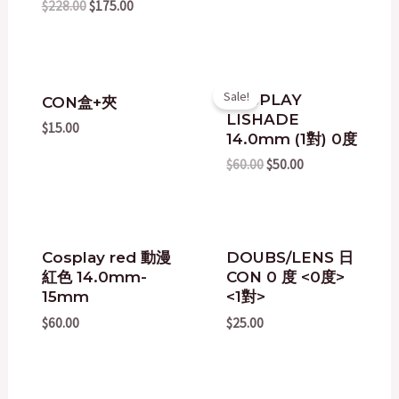
$
228.00
$
175.00
Original
Current
Sale!
COSPLAY
CON盒+夾
price
price
LISHADE
was:
is:
$
15.00
$60.00.
$50.00.
14.0mm (1對) 0度
$
60.00
$
50.00
Cosplay red 動漫
DOUBS/LENS 日
紅色 14.0mm-
CON 0 度 <0度>
15mm
<1對>
$
60.00
$
25.00