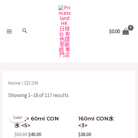
Skip
MAIN
to
MENU
content
Search
$
0.00
Home
/ 日CON
Showing 1–18 of 117 results
Original
Current
Sale!
<2支> 60ml CON
160ml CON水
price
price
水 <5>
<3>
was:
is:
$50.00.
$40.00.
$
50.00
$
40.00
$
38.00