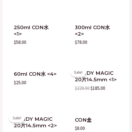
OUT OF STOCK
OUT OF STOCK
250ml CON水
300ml CON水
<1>
<2>
$
58.00
$
78.00
Original
Current
Sale!
CANDY MAGIC
60ml CON水 <4>
price
price
20片14.5mm <1>
was:
is:
$
25.00
$228.00.
$185.00.
$
228.00
$
185.00
Original
Current
Sale!
CANDY MAGIC
CON盒
price
price
20片14.5mm <2>
was:
is:
$
8.00
$228.00.
$175.00.