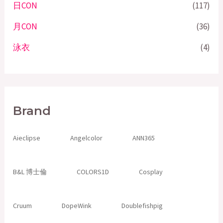
日CON
(117)
月CON
(36)
泳衣
(4)
Brand
Aieclipse
Angelcolor
ANN365
B&L 博士倫
COLORS1D
Cosplay
Cruum
DopeWink
Doublefishpig