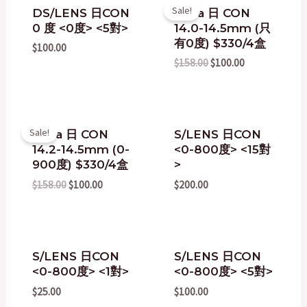
Original
Current
Sale!
DS/LENS 日CON
kilala 日 CON
price
price
0 度 <0度> <5對>
14.0-14.5mm (只
was:
is:
$158.00.
$100.00.
有0度) $330/4盒
$
100.00
$
158.00
$
100.00
Original
Current
Sale!
kilala 日 CON
S/LENS 日CON
price
price
14.2-14.5mm (0-
<0-800度> <15對
was:
is:
$158.00.
$100.00.
900度) $330/4盒
>
$
158.00
$
100.00
$
200.00
S/LENS 日CON
S/LENS 日CON
<0-800度> <1對>
<0-800度> <5對>
$
25.00
$
100.00