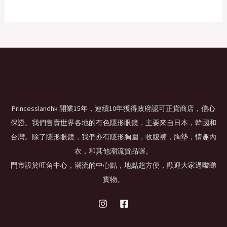
a
t
D
0
.
a
:
l
p
A
0
s
$
O
p
r
U
.
:
1
r
i
L
$
0
i
c
N
C
1
0
c
e
E
3
.
e
i
S
5
0
T
w
s
.
0
a
:
A
0
.
s
$
O
0
:
6
L
.
$
0
N
Princesslandhk 開業15年，連續10年獲得政府認可正貨商店，信心
8
.
E
保證。我們售賣世界各地的有色隱形眼鏡，主要來自日本，韓國和
4
0
S
.
0
台灣。除了隱形眼鏡，我們亦有隱形胸圍，收腹褲，胸墊，情趣內
0
.
A
衣，和其他潮流貨品喔。
0
.
門市設於旺角中心，潮流的中心點，地點超方便，歡迎大家過嚟睇
L
實物。
E