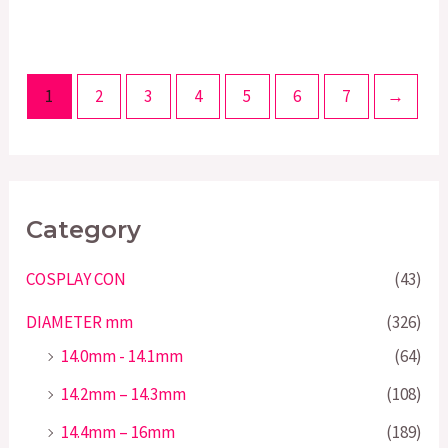
1
2
3
4
5
6
7
→
Category
COSPLAY CON
(43)
DIAMETER mm
(326)
14.0mm - 14.1mm
(64)
14.2mm – 14.3mm
(108)
14.4mm – 16mm
(189)