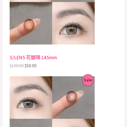
p
r
U
r
i
i
c
C
c
e
e
i
T
w
s
a
:
s
$
O
:
5
$
0
N
S/LENS 花瓣啡 14.5mm
1
.
9
0
S
$
199.00
$
50.00
9
0
.
.
A
O
C
P
0
Sale
r
u
0
L
i
r
.
R
g
r
E
i
e
O
n
n
a
t
D
l
p
p
r
U