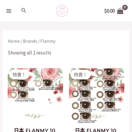
Skip
MAIN
Search
$
0.00
to
MENU
content
Home
/
Brands
/ Flanmy
Showing all 2 results
Original
Current
Original
Current
特賣！
特賣！
price
price
price
price
was:
is:
was:
is:
$158.00.
$100.00.
$158.00.
$100.00.
日本 FLANMY 10
日本 FLANMY 10