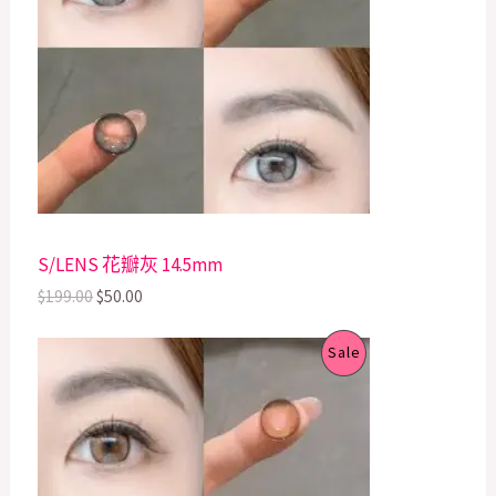
a
t
D
l
p
p
r
U
r
i
i
c
C
c
e
e
i
T
w
s
a
:
s
$
O
:
5
$
0
N
S/LENS 花瓣灰 14.5mm
1
.
9
0
S
$
199.00
$
50.00
9
0
.
.
A
O
C
P
0
Sale
r
u
0
L
i
r
.
R
g
r
E
i
e
O
n
n
a
t
D
l
p