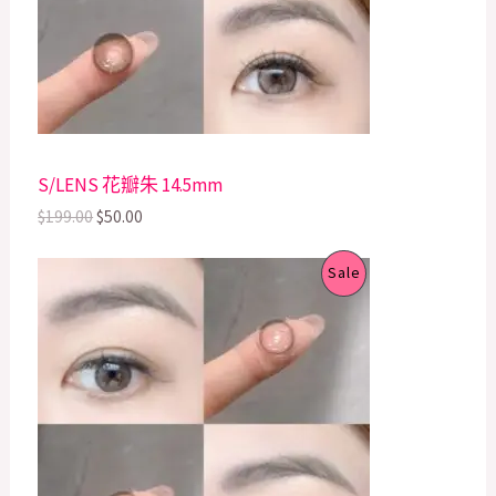
r
i
i
c
C
c
e
e
i
T
w
s
a
:
s
$
O
:
5
$
0
N
S/LENS 花瓣朱 14.5mm
1
.
9
0
S
$
199.00
$
50.00
9
0
.
.
A
O
C
P
0
Sale
r
u
0
L
i
r
.
R
g
r
E
i
e
O
n
n
a
t
D
l
p
p
r
U
r
i
i
c
C