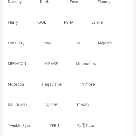
Dreamy
Dueba
Envie
Flanmy
Flurry
I-DOL
I-SHA
Larme
LensVery
Loveil
Luna
Majette
MEGACON
MIRAGE
Mitunolens
Motecon
Pegavision
Primore
RIRI BUNNY
S/LENS
TEAMO
Twinkle Eyes
ZERU
帝康Ticon