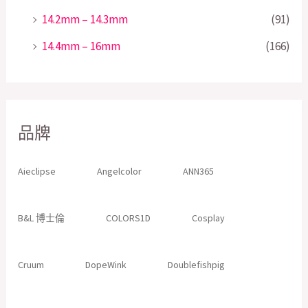
14.2mm – 14.3mm
(91)
14.4mm – 16mm
(166)
品牌
Aieclipse
Angelcolor
ANN365
B&L 博士倫
COLORS1D
Cosplay
Cruum
DopeWink
Doublefishpig