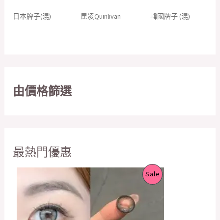
日本牌子(混)
昆凌Quinlivan
韓國牌子 (混)
由價格篩選
最熱門優惠
O
C
P
Sale
r
u
i
r
R
g
r
i
e
O
n
n