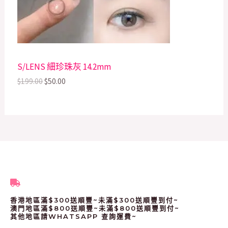
c
e
e
i
T
w
s
a
:
s
$
O
:
5
$
0
N
S/LENS 細珍珠灰 14.2mm
1
.
9
0
S
$
199.00
$
50.00
9
0
.
.
A
0
0
L
.
E
香港地區滿$300送順豐~未滿$300送順豐到付~
澳門地區滿$800送順豐~未滿$800送順豐到付~
其他地區請WHATSAPP 查詢運費~