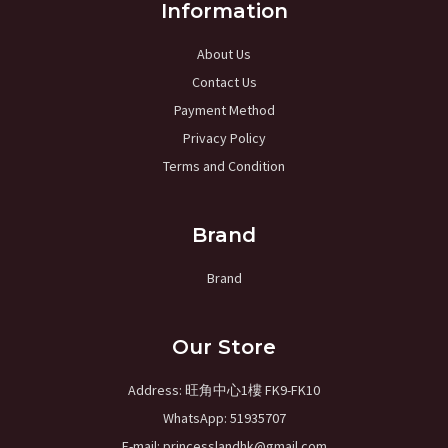
Information
About Us
Contact Us
Payment Method
Privacy Policy
Terms and Condition
Brand
Brand
Our Store
Address: 旺角中心1樓 FK9-FK10
WhatsApp: 51935707
E-mail: princesslandhk@gmail.com