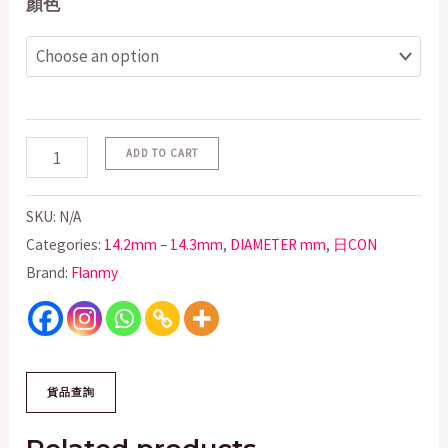
顏色
ADD TO CART
SKU:
N/A
Categories:
14.2mm – 14.3mm
,
DIAMETER mm
,
日CON
Brand:
Flanmy