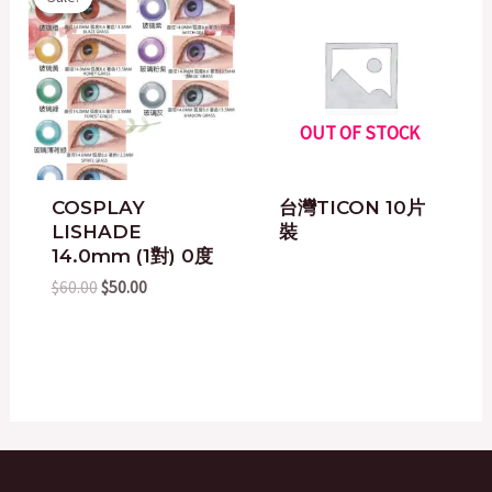
price
price
was:
is:
$60.00.
$50.00.
OUT OF STOCK
COSPLAY
台灣TICON 10片
LISHADE
裝
14.0mm (1對) 0度
$
60.00
$
50.00