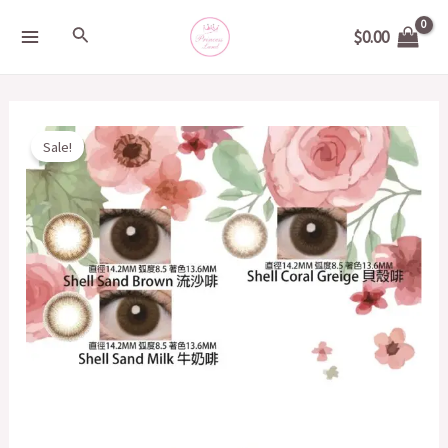
Skip
MAIN
Search
$
0.00
to
MENU
content
Original
Current
日
Sale!
price
price
本
was:
is:
FLANMY
$158.00.
$100.00.
10
片
14.2mm
quantity