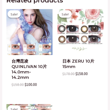
Related products
Original
Current
Original
Current
Sale!
Sale!
Sale!
Sale!
price
price
price
price
was:
is:
was:
is:
$158.00.
$100.00.
$178.00.
$158.00.
台灣昆凌
日本 ZERU 10片
QUINLIVAN 10片
15mm
14.0mm-
$
178.00
$
158.00
14.2mm
$
158.00
$
100.00
Original
Current
Sale!
Sale!