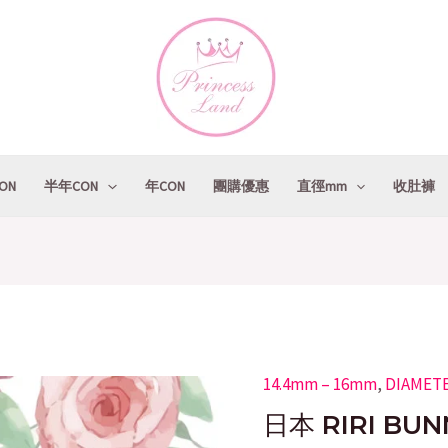
ON
半年CON
年CON
團購優惠
直徑mm
收肚褲
14.4mm – 16mm
Original
,
DIAMET
日
price
p
本
日本 RIRI BUN
was:
i
RIRI