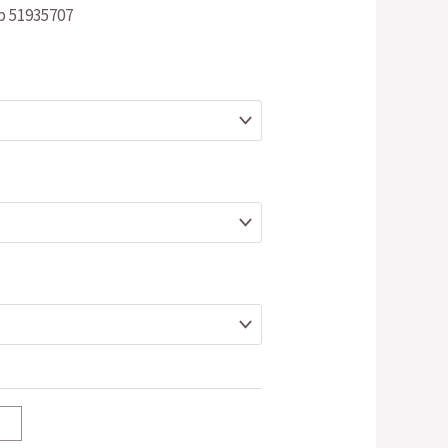
1935707
T