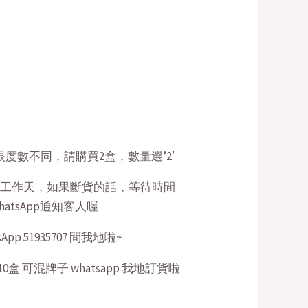
$158.00.
眼度數不同，請購買2盒，數量選’2′
4個工作天，如果斷貨的話，等待時間
atsApp通知客人喔
pp 51935707 問我地啦~
198/10盒 可混牌子 whatsapp 我地訂貨啦