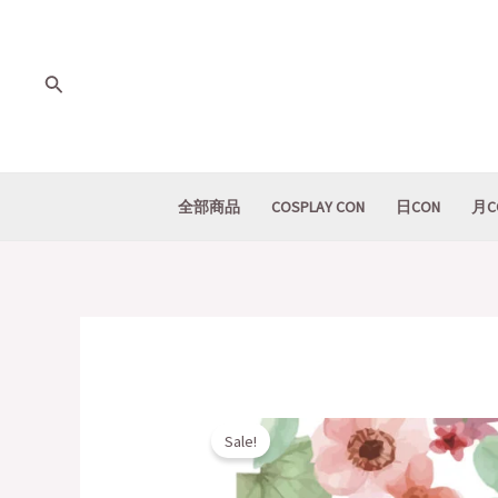
Skip
to
content
Search
全部商品
COSPLAY CON
日CON
月C
Sale!