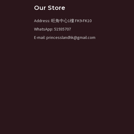
Our Store
Address: 旺角中心1樓 FK9-FK10
WhatsApp: 51935707
E-mail: princesslandhk@gmail.com