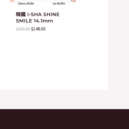
韓國 I-SHA SHINE
SMILE 14.1mm
$
200.00
$
148.00