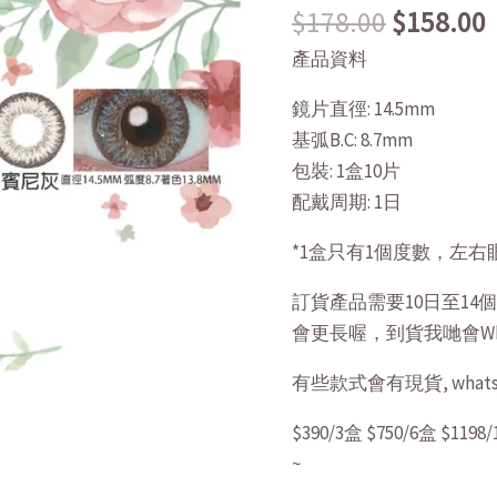
$
178.00
$
158.00
$178.00.
BUNNY
10
產品資料
片
鏡片直徑: 14.5mm
14.5mm
基弧B.C: 8.7mm
quantity
包裝: 1盒10片
配戴周期: 1日
*1盒只有1個度數，左右
訂貨產品需要10日至1
會更長喔，到貨我哋會Wh
有些款式會有現貨, whatsA
$390/3盒 $750/6盒 $1
~