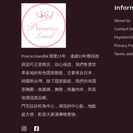
Infor
About Us
Contact U
Payment 
Privacy Po
Terms and
Princesslandhk 開業15年，連續10年獲得政
府認可正貨商店，信心保證。我們售賣世
界各地的有色隱形眼鏡，主要來自日本，
韓國和台灣。除了隱形眼鏡，我們亦有隱
形胸圍，收腹褲，胸墊，情趣內衣，和其
他潮流貨品喔。
門市設於旺角中心，潮流的中心點，地點
超方便，歡迎大家過嚟睇實物。