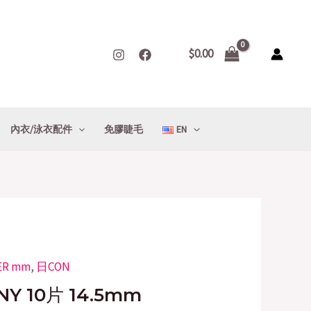
$
0.00
內衣/泳衣配件
免膠睫毛
EN
ER mm
Current
,
日CON
rice
NY 10片 14.5mm
s: