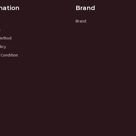
mation
Brand
Brand
s
Method
licy
 Condition