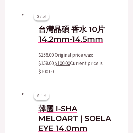
Sale!
Sale!
台灣晶碩 香水 10片
14.2mm-14.5mm
$
158.00
Original price was:
$158.00.
$
100.00
Current price is:
$100.00.
Sale!
Sale!
韓國 I-SHA
MELOART | SOELA
EYE 14.0mm