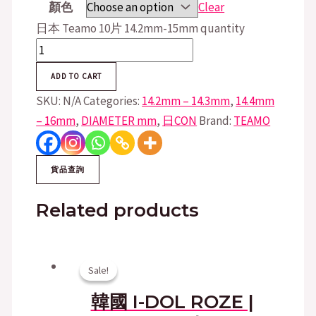
顏色
Clear
日本 Teamo 10片 14.2mm-15mm quantity
ADD TO CART
SKU:
N/A
Categories:
14.2mm – 14.3mm
,
14.4mm
– 16mm
,
DIAMETER mm
,
日CON
Brand:
TEAMO
Related products
Sale!
Sale!
韓國 I-DOL ROZE |