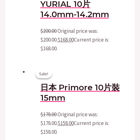
YURIAL 10片
14.0mm-14.2mm
$
200.00
Original price was:
$200.00.
$
168.00
Current price is:
$168.00.
Sale!
Sale!
日本 Primore 10片裝
15mm
$
178.00
Original price was:
$178.00.
$
158.00
Current price is:
$158.00.