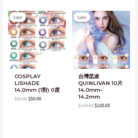
Original
Current
Original
Current
Sale!
Sale!
Sale!
Sale!
price
price
price
price
was:
is:
was:
is:
$60.00.
$50.00.
$158.00.
$100.00.
COSPLAY
台灣昆凌
LISHADE
QUINLIVAN 10片
14.0mm (1對) 0度
14.0mm-
14.2mm
$
60.00
$
50.00
$
158.00
$
100.00