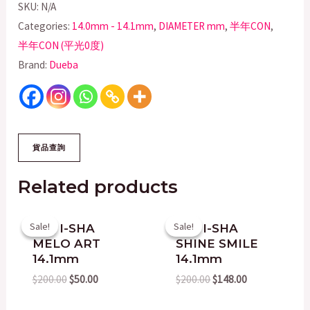
SKU:
N/A
Categories:
14.0mm - 14.1mm
,
DIAMETER mm
,
半年CON
,
半年CON (平光0度)
Brand:
Dueba
OUT OF STOCK
OUT OF STOCK
Related products
Original
Current
Original
Current
Sale!
Sale!
Sale!
Sale!
韓國 I-SHA
韓國 I-SHA
price
price
price
price
MELO ART
SHINE SMILE
was:
is:
was:
is:
$200.00.
$50.00.
$200.00.
$148.00.
14.1mm
14.1mm
$
200.00
$
50.00
$
200.00
$
148.00