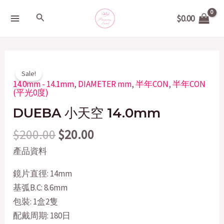
Skip
MAIN
Search
$
0.00
to
MENU
content
Original
Current
DUEBA
Sale!
price
price
小
14.0mm - 14.1mm
,
DIAMETER mm
,
半年CON
,
半年CON
(平光0度)
was:
is:
天
$200.00.
$20.00.
DUEBA 小天空 14.0mm
空
14.0mm
$
200.00
$
20.00
quantity
產品資料
鏡片直徑: 14mm
基弧B.C: 8.6mm
包裝: 1盒2隻
配戴周期: 180日