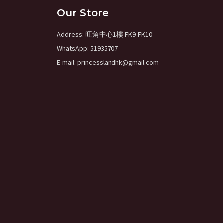
Our Store
Address: 旺角中心1樓 FK9-FK10
WhatsApp: 51935707
E-mail: princesslandhk@gmail.com