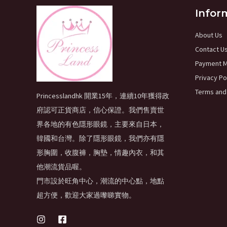
Infor
About Us
Contact U
Payment 
Privacy Po
Terms and
Princesslandhk 開業15年，連續10年獲得政
府認可正貨商店，信心保證。我們售賣世
界各地的有色隱形眼鏡，主要來自日本，
韓國和台灣。除了隱形眼鏡，我們亦有隱
形胸圍，收腹褲，胸墊，情趣內衣，和其
他潮流貨品喔。
門市設於旺角中心，潮流的中心點，地點
超方便，歡迎大家過嚟睇實物。