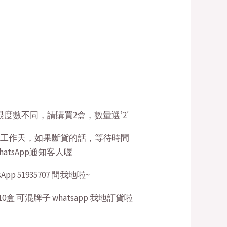
$158.00.
眼度數不同，請購買2盒，數量選’2′
4個工作天，如果斷貨的話，等待時間
atsApp通知客人喔
pp 51935707 問我地啦~
198/10盒 可混牌子 whatsapp 我地訂貨啦