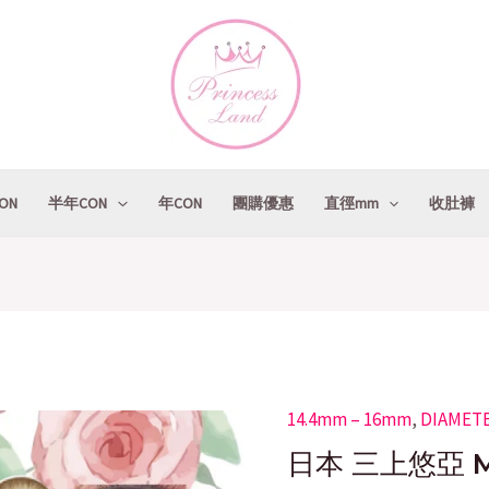
ON
半年CON
年CON
團購優惠
直徑mm
收肚褲
14.4mm – 16mm
Original
,
DIAMET
日
price
p
本
日本 三上悠亞 Ma
was:
i
三