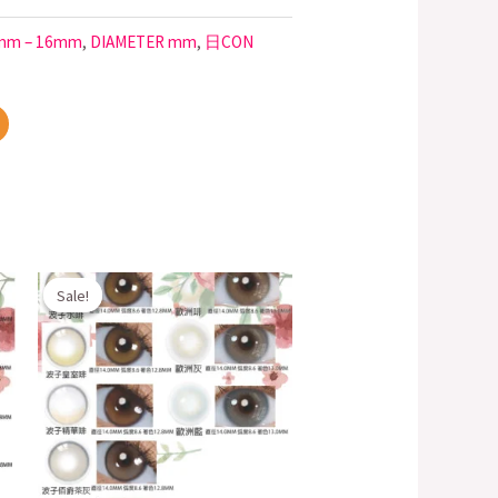
mm – 16mm
,
DIAMETER mm
,
日CON
Original
Current
Sale!
Sale!
price
price
was:
is:
$200.00.
$148.00.