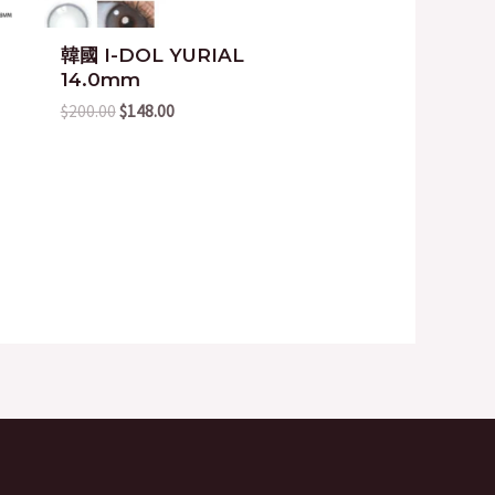
韓國 I-DOL YURIAL
14.0mm
$
200.00
$
148.00