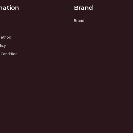
mation
Brand
Brand
s
Method
licy
 Condition