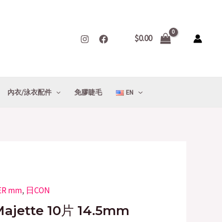
$
0.00
內衣/泳衣配件
免膠睫毛
EN
ER mm
Current
,
日CON
rice
jette 10片 14.5mm
s: