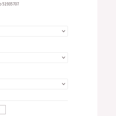
1935707
T