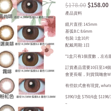
$
178.00
$
158.00
$178.00.
上
悠
產品資料
亞
鏡片直徑: 14.5mm
Majette
基弧B.C: 8.6mm
10
包裝: 1盒10片
片
配戴周期: 1日
14.5mm
quantity
*1盒只有1個度數，左右
訂貨產品需要10日至1
會更長喔，到貨我哋會Wh
有些款式會有現貨, whatsA
$390/3盒 $750/6盒 $1
~