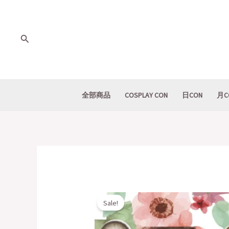
Skip
to
content
Search
全部商品
COSPLAY CON
日CON
月C
Sale!