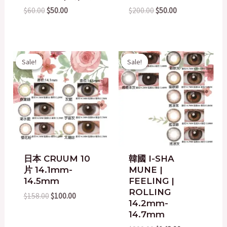
$
60.00
$
50.00
$
200.00
$
50.00
Original
Current
Original
Current
Sale!
Sale!
Sale!
Sale!
price
price
price
price
was:
is:
was:
is:
$158.00.
$100.00.
$200.00.
$148.00.
日本 CRUUM 10
韓國 I-SHA
片 14.1mm-
MUNE |
14.5mm
FEELING |
ROLLING
$
158.00
$
100.00
14.2mm-
14.7mm