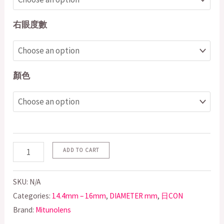
右眼度數
顏色
ADD TO CART
SKU:
N/A
Categories:
14.4mm – 16mm
,
DIAMETER mm
,
日CON
Brand:
Mitunolens