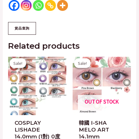
Related products
Original
Current
Original
Current
Sale!
Sale!
Sale!
Sale!
price
price
price
price
was:
is:
was:
is:
$60.00.
$50.00.
$200.00.
$50.00.
OUT OF STOCK
COSPLAY
韓國 I-SHA
LISHADE
MELO ART
14.0mm (1對) 0度
14.1mm