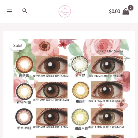
Skip
MAIN
Search
$
0.00
to
MENU
content
Original
Current
韓
Sale!
price
price
國
was:
is:
MITUNOLENS
$178.00.
$158.00.
10
片
15mm
quantity