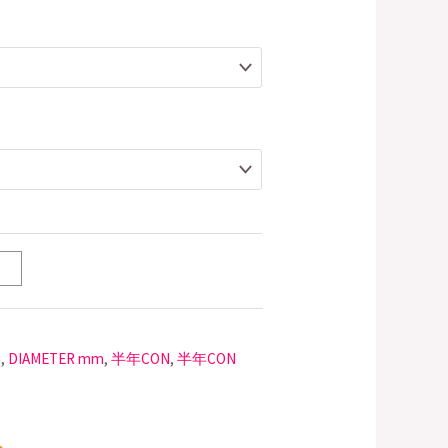
T
m
,
DIAMETER mm
,
半年CON
,
半年CON