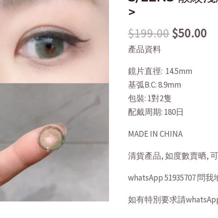
>
$199.00.
$5
淺
綠
$
199.00
$
50.00
14.5mm
產品資料
quantity
鏡片直徑: 14.5mm
基弧B.C: 8.9mm
包裝: 1對2隻
配戴周期: 180日
MADE IN CHINA
清貨產品, 如度數賣晒,
whatsApp 51935707
如有特別要求請whatsApp 5