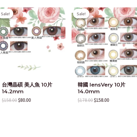
Original
Current
Original
Current
Sale!
Sale!
Sale!
Sale!
price
price
price
price
was:
is:
was:
is:
$158.00.
$80.00.
$178.00.
$158.00.
台灣晶碩 美人魚 10片
韓國 lensVery 10片
14.2mm
14.0mm
$
158.00
$
80.00
$
178.00
$
158.00