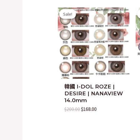
Original
Current
Sale!
Sale!
price
price
was:
is:
$200.00.
$168.00.
韓國 I-DOL ROZE |
DESIRE | NANAVIEW
14.0mm
$
200.00
$
168.00