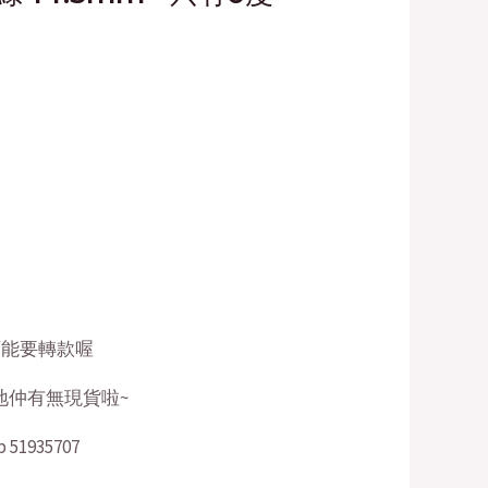
0.00.
 可能要轉款喔
 問我地仲有無現貨啦~
1935707