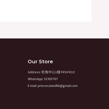
Our Store
Address: 旺角中心1樓 FK9-FK10
WhatsApp: 51935707
E-mail: princesslandhk@gmail.com