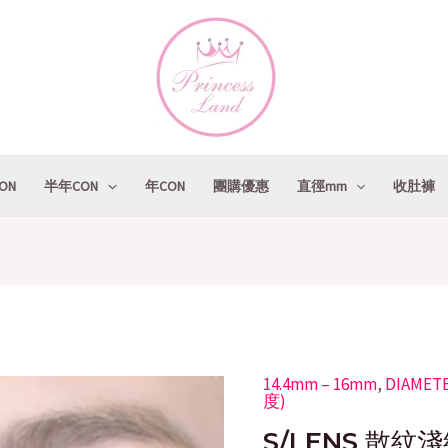
ON
半年CON
年CON
團購優惠
直徑mm
收肚褲
14.4mm – 16mm
Original
,
DIAMET
Cu
S/LENS
度)
price
pr
散
S/LENS 散紋淺
was:
is:
紋