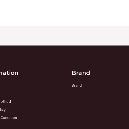
mation
Brand
Brand
s
Method
licy
 Condition