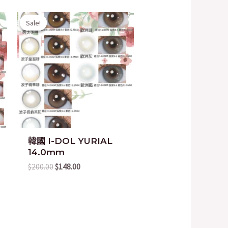
Original
Current
Sale!
Sale!
price
price
was:
is:
$200.00.
$148.00.
韓國 I-DOL YURIAL
14.0mm
$
200.00
$
148.00