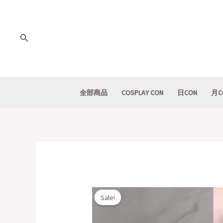
Skip
to
content
Search
全部商品
COSPLAY CON
日CON
月C
Sale!