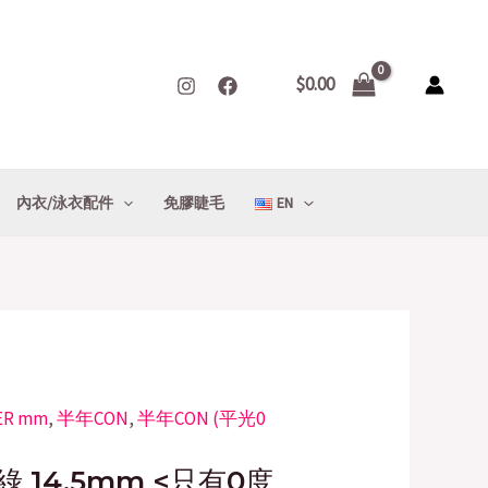
$
0.00
內衣/泳衣配件
免膠睫毛
EN
ER mm
rrent
,
半年CON
,
半年CON (平光0
ice
綠 14.5mm <只有0度