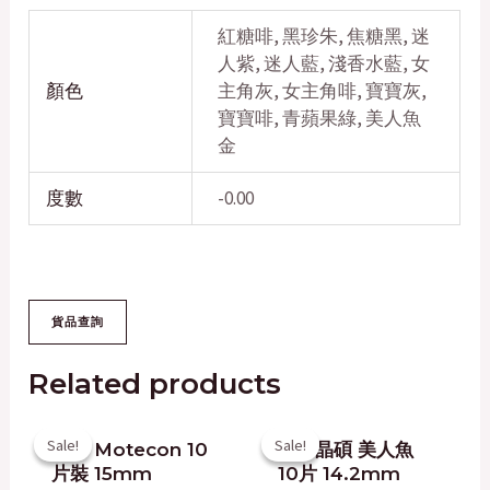
紅糖啡, 黑珍朱, 焦糖黑, 迷
人紫, 迷人藍, 淺香水藍, 女
顏色
主角灰, 女主角啡, 寶寶灰,
寶寶啡, 青蘋果綠, 美人魚
金
度數
-0.00
Related products
Original
Current
Original
Current
Sale!
Sale!
Sale!
Sale!
日本 Motecon 10
台灣晶碩 美人魚
price
price
price
price
片裝 15mm
10片 14.2mm
was:
is:
was:
is: