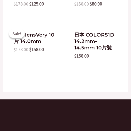
$178.00.
$125.00.
$158.00.
$80.00.
$
178.00
$
125.00
$
158.00
$
80.00
Original
Current
Sale!
Sale!
韓國 lensVery 10
日本 COLORS1D
price
price
片 14.0mm
14.2mm-
was:
is:
$178.00.
$158.00.
14.5mm 10片裝
$
178.00
$
158.00
$
158.00