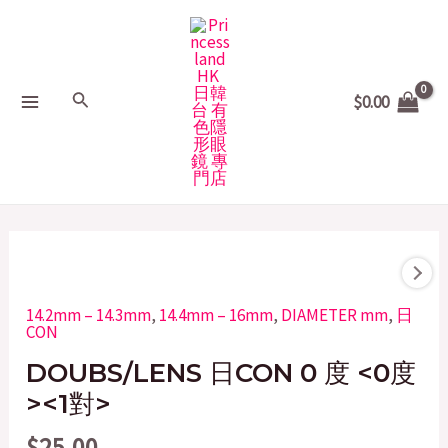
Skip
MAIN
to
MENU
content
Search
$
0.00
DOUBS/LENS
日
14.2mm – 14.3mm
,
14.4mm – 16mm
,
DIAMETER mm
,
日
CON
CON
0
DOUBS/LENS 日CON 0 度 <0度
度
><1對>
quantity
$
25.00