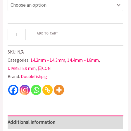
ADD TO CART
SKU:
N/A
Categories:
14.2mm – 14.3mm
,
14.4mm – 16mm
,
DIAMETER mm
,
日CON
Brand:
Doublefishpig
Additional information