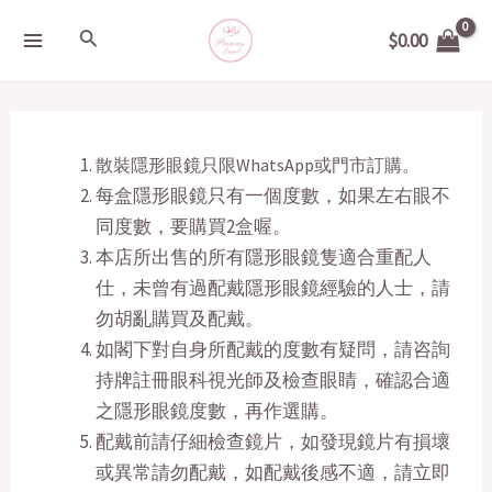
Skip
MAIN
Search
$
0.00
to
MENU
content
散裝隱形眼鏡只限WhatsApp或門市訂購。
每盒隱形眼鏡只有一個度數，如果左右眼不
同度數，要購買2盒喔。
本店所出售的所有隱形眼鏡隻適合重配人
仕，未曾有過配戴隱形眼鏡經驗的人士，請
勿胡亂購買及配戴。
如閣下對自身所配戴的度數有疑問，請咨詢
持牌註冊眼科視光師及檢查眼睛，確認合適
之隱形眼鏡度數，再作選購。
配戴前請仔細檢查鏡片，如發現鏡片有損壞
或異常請勿配戴，如配戴後感不適，請立即