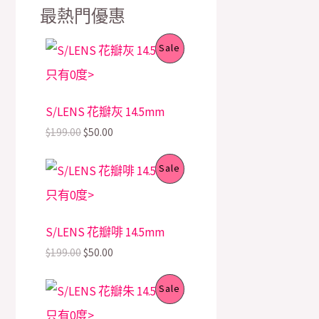
最熱門優惠
O
C
P
Sale
r
u
i
r
R
g
r
i
e
O
S/LENS 花瓣灰 14.5mm
n
n
a
t
$
199.00
$
50.00
D
l
p
p
r
U
O
C
r
i
P
Sale
r
u
i
c
C
i
r
c
e
R
g
r
e
i
i
e
T
w
s
O
S/LENS 花瓣啡 14.5mm
n
n
a
:
a
t
s
$
O
$
199.00
$
50.00
D
l
p
:
5
p
r
$
0
N
U
O
C
r
i
1
.
P
Sale
r
u
i
c
9
0
S
C
i
r
c
e
9
0
R