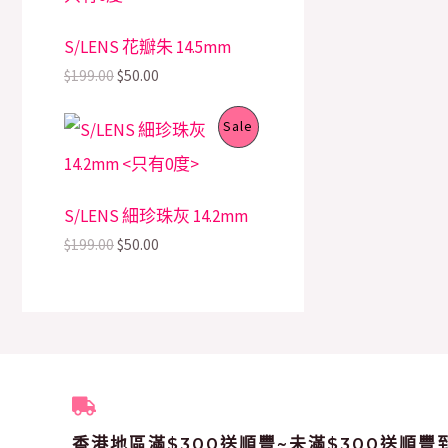
g
r
e
i
.
.
A
i
e
T
w
s
0
O
S/LENS 花瓣朱 14.5mm
n
n
a
:
0
L
a
t
s
$
O
.
$
199.00
$
50.00
D
l
p
:
5
E
p
r
$
0
N
U
O
C
r
i
1
.
P
Sale
r
u
i
c
9
0
S
C
i
r
c
e
9
0
R
g
r
e
i
.
.
A
i
e
T
w
s
0
O
S/LENS 細珍珠灰 14.2mm
n
n
a
:
0
L
a
t
s
$
O
.
$
199.00
$
50.00
D
l
p
:
5
E
p
r
$
0
N
U
r
i
1
.
i
c
9
0
S
C
c
e
9
0
e
i
.
.
A
T
w
s
0
a
:
0
L
s
$
O
.
:
5
E
香港地區滿$300送順豐~未滿$300送順豐
$
0
N