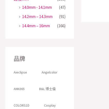
14.0mm - 14.1mm
(47)
14.2mm – 14.3mm
(91)
14.4mm – 16mm
(166)
品牌
Aieclipse
Angelcolor
ANN365
B&L 博士倫
COLORS1D
Cosplay