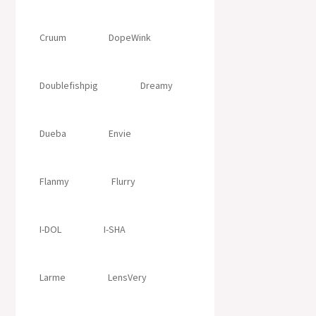
Cruum
DopeWink
Doublefishpig
Dreamy
Dueba
Envie
Flanmy
Flurry
I-DOL
I-SHA
Larme
LensVery