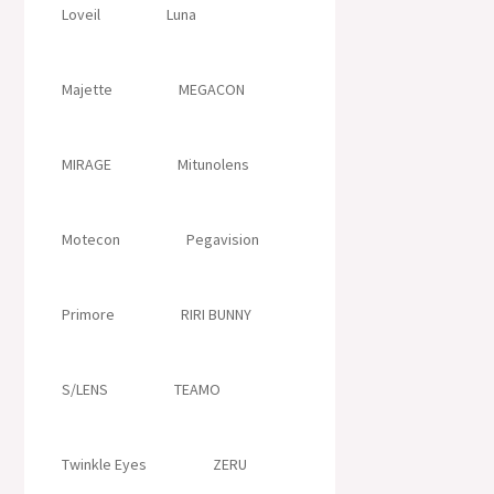
Loveil
Luna
Majette
MEGACON
MIRAGE
Mitunolens
Motecon
Pegavision
Primore
RIRI BUNNY
S/LENS
TEAMO
Twinkle Eyes
ZERU