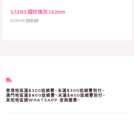
:
5
$
0
N
S/LENS 細珍珠灰 14.2mm
1
.
9
0
S
$
199.00
$
50.00
9
0
.
.
A
0
0
L
.
E
香港地區滿$300送順豐~未滿$300送順豐到付~
澳門地區滿$800送順豐~未滿$800送順豐到付~
其他地區請WHATSAPP 查詢運費~