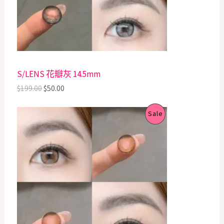
i
c
C
c
e
e
i
T
w
s
a
:
s
$
O
:
5
$
0
N
S/LENS 花瓣灰 14.5mm
1
.
9
0
S
$
199.00
$
50.00
9
0
.
.
A
O
C
P
0
Sale
r
u
0
L
i
r
.
R
g
r
E
i
e
O
n
n
a
t
D
l
p
p
r
U
r
i
i
c
C
c
e