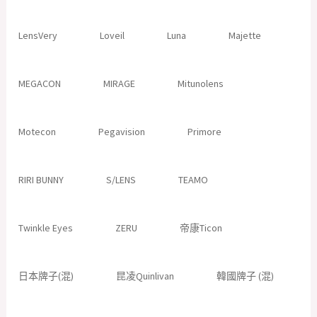
LensVery
Loveil
Luna
Majette
MEGACON
MIRAGE
Mitunolens
Motecon
Pegavision
Primore
RIRI BUNNY
S/LENS
TEAMO
Twinkle Eyes
ZERU
帝康Ticon
日本牌子(混)
昆凌Quinlivan
韓國牌子 (混)