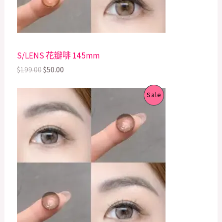
e
i
T
w
s
a
:
s
$
O
:
5
$
0
N
S/LENS 花瓣啡 14.5mm
1
.
9
0
S
$
199.00
$
50.00
9
0
.
.
A
O
C
P
0
Sale
r
u
0
L
i
r
.
R
g
r
E
i
e
O
n
n
a
t
D
l
p
p
r
U
r
i
i
c
C
c
e
e
i
T
w
s