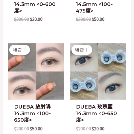
14.3mm <0-600
14.5mm <100-
度>
475度>
$
200.00
$
20.00
$
200.00
$
50.00
Original
Current
Original
Current
特賣！
特賣！
price
price
price
price
was:
is:
was:
is:
$200.00.
$50.00.
$200.00.
$20.00.
DUEBA 放射啡
DUEBA 玫瑰藍
14.3mm <100-
14.3mm <0-650
650度>
度>
$
200.00
$
50.00
$
200.00
$
20.00