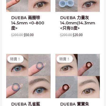
DUEBA 兩圈啡
DUEBA 力量灰
14.5mm <0-800
14.0mm|14.3mm
度>
<只有0度>
$
200.00
$
50.00
$
200.00
$
20.00
Original
Current
Original
Current
特賣！
特賣！
price
price
price
price
was:
is:
was:
is:
$200.00.
$20.00.
$200.00.
$50.00.
DUEBA 孔雀藍
DUEBA 寶寶朱