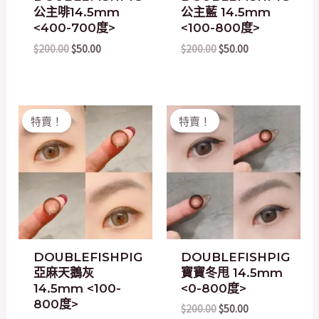
公主啡14.5mm
公主藍 14.5mm
<400-700度>
<100-800度>
$
200.00
$
50.00
$
200.00
$
50.00
Original
Current
Original
Current
特賣！
特賣！
price
price
price
price
was:
is:
was:
is:
$200.00.
$50.00.
$200.00.
$50.00.
DOUBLEFISHPIG
DOUBLEFISHPIG
亞麻天鵝灰
寶寶冬甩 14.5mm
14.5mm <100-
<0-800度>
800度>
$
200.00
$
50.00