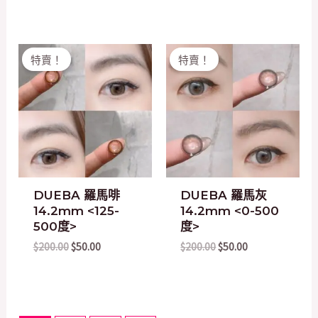
Original
Current
Original
Current
特賣！
特賣！
price
price
price
price
was:
is:
was:
is:
$200.00.
$50.00.
$200.00.
$50.00.
DUEBA 羅馬啡
DUEBA 羅馬灰
14.2mm <125-
14.2mm <0-500
500度>
度>
$
200.00
$
50.00
$
200.00
$
50.00