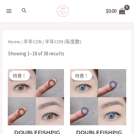
Skip
MAIN
Search
$
0.00
to
MENU
content
Home
/
半年CON
/ 半年CON (有度數)
Showing 1–18 of 38 results
Original
Current
Original
Current
特賣！
特賣！
price
price
price
price
was:
is:
was:
is:
$200.00.
$50.00.
$200.00.
$50.00.
DOUBLEFISHPIG
DOUBLEFISHPIG