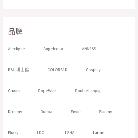
品牌
Aieclipse
Angelcolor
ANN365
B&L 博士倫
COLORS1D
Cosplay
Cruum
DopeWink
Doublefishpig
Dreamy
Dueba
Envie
Flanmy
Flurry
I-DOL
I-SHA
Larme