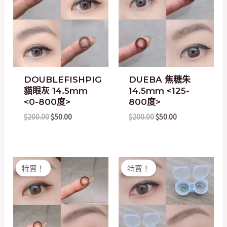
$200.00.
$50.00.
$200.00.
$50.00.
DOUBLEFISHPIG
DUEBA 焦糖朱
貓眼灰 14.5mm
14.5mm <125-
<0-800度>
800度>
$
200.00
$
50.00
$
200.00
$
50.00
Original
Current
Original
Current
特賣！
特賣！
price
price
price
price
was:
is:
was:
is:
$200.00.
$50.00.
$200.00.
$20.00.