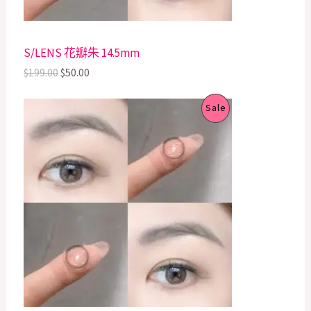
a
:
s
$
O
:
5
$
0
N
S/LENS 花瓣朱 14.5mm
1
.
9
0
S
$
199.00
$
50.00
9
0
.
.
A
O
C
P
0
Sale
r
u
0
L
i
r
.
R
g
r
E
i
e
O
n
n
a
t
D
l
p
p
r
U
r
i
i
c
C
c
e
e
i
T
w
s
a
:
s
$
O