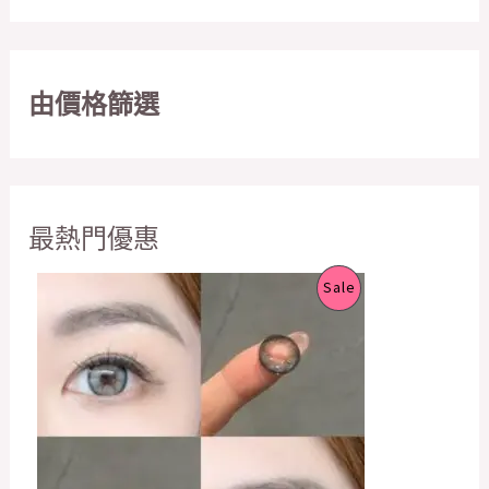
由價格篩選
最熱門優惠
O
C
P
Sale
r
u
i
r
R
g
r
i
e
O
n
n
a
t
D
l
p
p
r
U
r
i