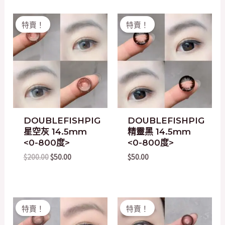
Original
Current
特賣！
特賣！
price
price
was:
is:
$200.00.
$50.00.
DOUBLEFISHPIG
DOUBLEFISHPIG
星空灰 14.5mm
精靈黑 14.5mm
<0-800度>
<0-800度>
$
200.00
$
50.00
$
50.00
Original
Current
Original
Current
特賣！
特賣！
price
price
price
price
was:
is:
was:
is: