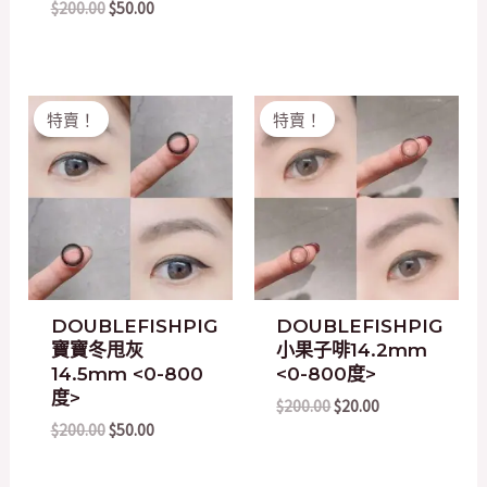
$
200.00
$
50.00
Original
Current
Original
Current
特賣！
特賣！
price
price
price
price
was:
is:
was:
is:
$200.00.
$50.00.
$200.00.
$20.00.
DOUBLEFISHPIG
DOUBLEFISHPIG
寶寶冬甩灰
小果子啡14.2mm
14.5mm <0-800
<0-800度>
度>
$
200.00
$
20.00
$
200.00
$
50.00