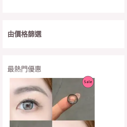
由價格篩選
最熱門優惠
O
C
P
Sale
r
u
i
r
R
g
r
i
e
O
n
n
a
t
D
l
p
p
r
U