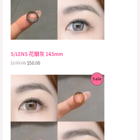
r
i
i
c
C
c
e
e
i
T
w
s
a
:
s
$
O
:
5
$
0
N
S/LENS 花瓣灰 14.5mm
1
.
9
0
S
$
199.00
$
50.00
9
0
.
.
A
O
C
P
0
Sale
r
u
0
L
i
r
.
R
g
r
E
i
e
O
n
n
a
t
D
l
p
p
r
U
r
i
i
c