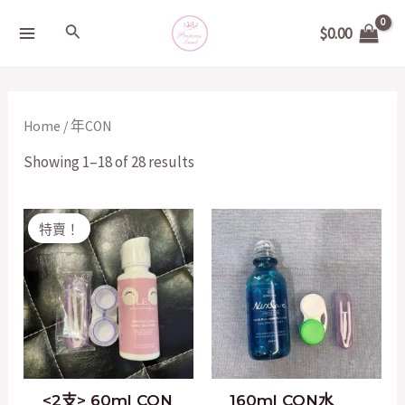
Skip
MAIN
Search
$
0.00
to
MENU
content
Home
/ 年CON
Showing 1–18 of 28 results
Original
Current
特賣！
price
price
was:
is:
$50.00.
$40.00.
<2支> 60ml CON
160ml CON水