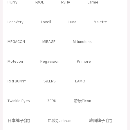
Flurry
I-DOL
I-SHA
Larme
LensVery
Loveil
Luna
Majette
MEGACON
MIRAGE
Mitunolens
Motecon
Pegavision
Primore
RIRI BUNNY
S/LENS
TEAMO
Twinkle Eyes
ZERU
帝康Ticon
日本牌子(混)
昆凌Quinlivan
韓國牌子 (混)