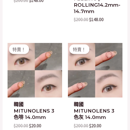
$
200.00
$
148.00
ROLLING14.2mm-
14.7mm
$
200.00
$
148.00
Original
Current
Original
Current
特賣！
特賣！
price
price
price
price
was:
is:
was:
is:
$200.00.
$20.00.
$200.00.
$20.00.
韓國
韓國
MITUNOLENS 3
MITUNOLENS 3
色啡 14.0mm
色灰 14.0mm
$
200.00
$
20.00
$
200.00
$
20.00