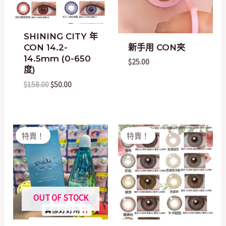
SHINING CITY 年
新手用 CON夾
CON 14.2-
14.5mm (0-650
$
25.00
度)
$
158.00
$
50.00
Original
Current
Original
Current
特賣！
特賣！
price
price
price
price
was:
is:
was:
is:
$35.00.
$30.00.
$200.00.
$168.00.
OUT OF STOCK