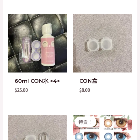
60ml CON水 <4>
CON盒
$
25.00
$
8.00
Original
Current
特賣！
price
price
was:
is:
$158.00.
$50.00.