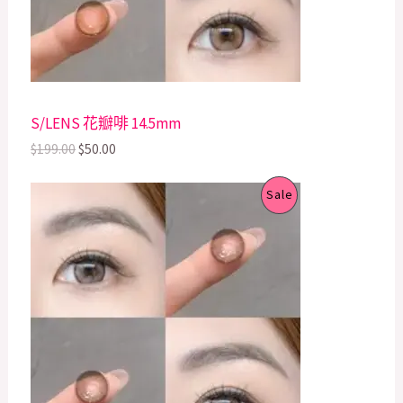
C
c
e
e
i
T
w
s
a
:
s
$
O
:
5
$
0
N
S/LENS 花瓣啡 14.5mm
1
.
9
0
S
$
199.00
$
50.00
9
0
.
.
A
O
C
P
0
Sale
r
u
0
L
i
r
.
R
g
r
E
i
e
O
n
n
a
t
D
l
p
p
r
U
r
i
i
c
C
c
e
e
i