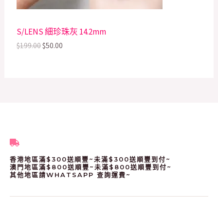
s
$
O
:
5
$
0
N
S/LENS 細珍珠灰 14.2mm
1
.
9
0
S
$
199.00
$
50.00
9
0
.
.
A
0
0
L
.
E
香港地區滿$300送順豐~未滿$300送順豐到付~
澳門地區滿$800送順豐~未滿$800送順豐到付~
其他地區請WHATSAPP 查詢運費~