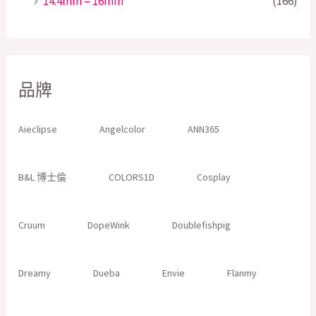
14.4mm – 16mm
(166)
品牌
Aieclipse
Angelcolor
ANN365
B&L 博士倫
COLORS1D
Cosplay
Cruum
DopeWink
Doublefishpig
Dreamy
Dueba
Envie
Flanmy