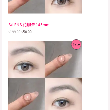
T
w
s
a
:
s
$
O
:
5
$
0
N
S/LENS 花瓣朱 14.5mm
1
.
9
0
S
$
199.00
$
50.00
9
0
.
.
A
O
C
P
0
Sale
r
u
0
L
i
r
.
R
g
r
E
i
e
O
n
n
a
t
D
l
p
p
r
U
r
i
i
c
C
c
e
e
i
T
w
s
a
: