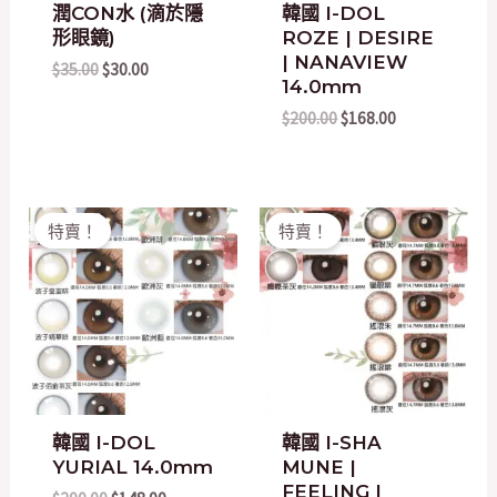
潤CON水 (滴於隱
韓國 I-DOL
形眼鏡)
ROZE | DESIRE
| NANAVIEW
$
35.00
$
30.00
14.0mm
$
200.00
$
168.00
Original
Current
Original
Current
特賣！
特賣！
price
price
price
price
was:
is:
was:
is:
$200.00.
$148.00.
$200.00.
$148.00.
韓國 I-DOL
韓國 I-SHA
YURIAL 14.0mm
MUNE |
FEELING |