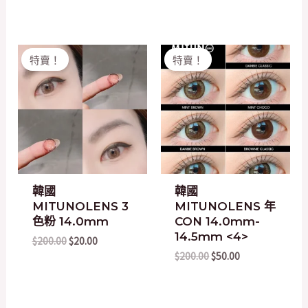
Original
Current
Original
Current
特賣！
特賣！
price
price
price
price
was:
is:
was:
is:
$200.00.
$20.00.
$200.00.
$50.00.
韓國
韓國
MITUNOLENS 3
MITUNOLENS 年
色粉 14.0mm
CON 14.0mm-
14.5mm <4>
$
200.00
$
20.00
$
200.00
$
50.00