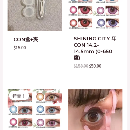
SHINING CITY 年
CON盒+夾
CON 14.2-
$
15.00
14.5mm (0-650
度)
$
158.00
$
50.00
Original
Current
特賣！
price
price
was:
is:
$158.00.
$50.00.