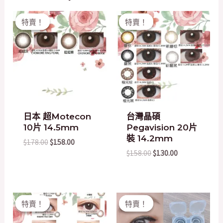
Original
Current
Original
Current
特賣！
特賣！
特賣！
特賣！
price
price
price
price
was:
is:
was:
is:
$178.00.
$158.00.
$158.00.
$130.00.
日本 超Motecon
台灣晶碩
10片 14.5mm
Pegavision 20片
裝 14.2mm
$
178.00
$
158.00
$
158.00
$
130.00
Original
Current
Original
Current
特賣！
特賣！
特賣！
特賣！
price
price
price
price
was:
is:
was:
is: