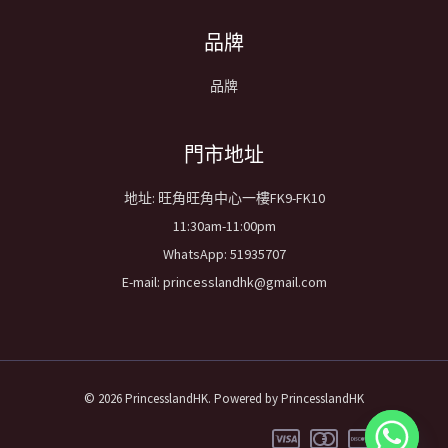
品牌
品牌
​門市地址
地址: 旺角旺角中心一樓FK9-FK10
11:30am-11:00pm
WhatsApp: 51935707
E-mail: princesslandhk@gmail.com
© 2026 PrincesslandHK. Powered by PrincesslandHK