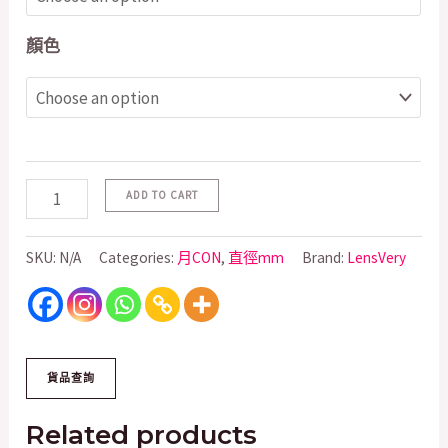
顏色
ADD TO CART
SKU:
N/A
Categories:
月CON
,
直徑mm
Brand:
LensVery
Related products