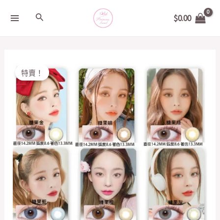
Skip
MAIN
Search
$
0.00
to
MENU
content
Original
Current
韓
特賣！
price
price
國
was:
is:
LensVery
$168.00.
$118.00.
SILUOETTE
月
CON
quantity