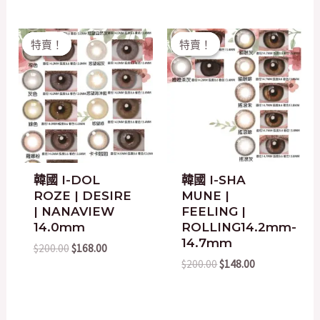
Original
Current
Original
Current
特賣！
特賣！
特賣！
特賣！
price
price
price
price
was:
is:
was:
is:
$200.00.
$168.00.
$200.00.
$148.00.
韓國 I-DOL
韓國 I-SHA
ROZE | DESIRE
MUNE |
| NANAVIEW
FEELING |
14.0mm
ROLLING14.2mm-
14.7mm
$
200.00
$
168.00
$
200.00
$
148.00