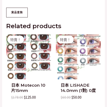
Related products
Original
Current
Original
Current
特賣！
特賣！
特賣！
特賣！
price
price
price
price
was:
is:
was:
is:
$178.00.
$125.00.
$60.00.
$50.00.
日本 Motecon 10
日本 LISHADE
片15mm
14.0mm (1對) 0度
$
178.00
$
125.00
$
60.00
$
50.00