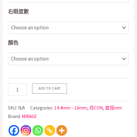
右眼度數
顏色
ADD TO CART
SKU:
N/A
Categories:
14.4mm – 16mm
,
月CON
,
直徑mm
Brand:
MIRAGE