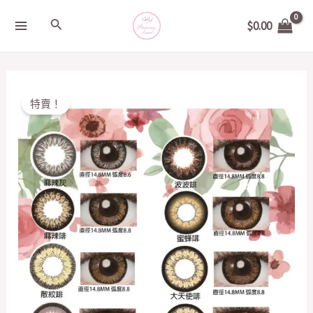
Skip
MAIN
Search
$
0.00
to
MENU
content
Original
Current
日
特賣！
price
price
本
was:
is:
MIRAGE
$178.00.
$168.00.
月
CON
14.8mm
quantity