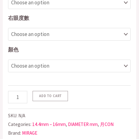
右眼度數
顏色
ADD TO CART
SKU:
N/A
Categories:
14.4mm – 16mm
,
DIAMETER mm
,
月CON
Brand:
MIRAGE