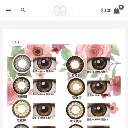
Skip
MAIN
Search
$
0.00
to
MENU
content
Original
Current
日
Sale!
price
price
本
was:
is:
MIRAGE
$178.00.
$168.00.
MONTHLY
14.8mm
quantity