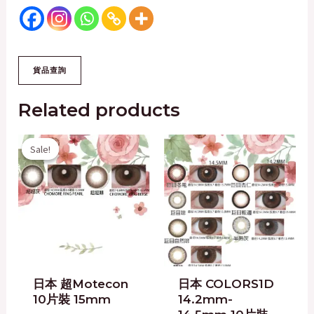
Related products
Original
Current
Sale!
Sale!
price
price
was:
is:
$178.00.
$158.00.
日本 超Motecon
日本 COLORS1D
10片裝 15mm
14.2mm-