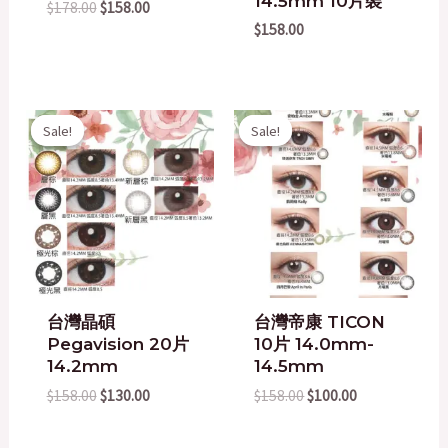
14.5mm 10片裝
$
178.00
$
158.00
$
158.00
Original
Current
Original
Current
Sale!
Sale!
Sale!
Sale!
price
price
price
price
was:
is:
was:
is:
$158.00.
$130.00.
$158.00.
$100.00.
台灣晶碩
台灣帝康 TICON
Pegavision 20片
10片 14.0mm-
14.2mm
14.5mm
$
158.00
$
130.00
$
158.00
$
100.00