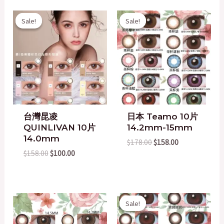
Original
Current
Original
Current
Sale!
Sale!
Sale!
Sale!
price
price
price
price
was:
is:
was:
is:
$158.00.
$100.00.
$178.00.
$158.00.
台灣昆凌
日本 Teamo 10片
QUINLIVAN 10片
14.2mm-15mm
14.0mm
$
178.00
$
158.00
$
158.00
$
100.00
Original
Current
Sale!
Sale!
price
price
was:
is: