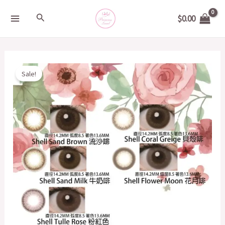
Skip
MAIN
Search
$
0.00
to
MENU
content
Original
Current
日
Sale!
price
price
本
was:
is:
FLANMY
$390.00.
$300.00.
30
片
14.2mm
quantity