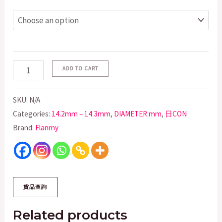
ADD TO CART
SKU:
N/A
Categories:
14.2mm – 14.3mm
,
DIAMETER mm
,
日CON
Brand:
Flanmy
Related products