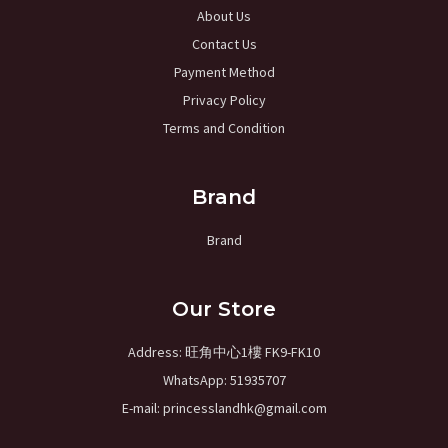
About Us
Contact Us
Payment Method
Privacy Policy
Terms and Condition
Brand
Brand
Our Store
Address: 旺角中心1樓 FK9-FK10
WhatsApp: 51935707
E-mail: princesslandhk@gmail.com